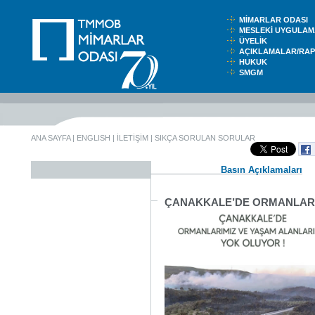
MİMARLAR ODASI
MESLEKİ UYGUL
ÜYELİK
AÇIKLAMALAR/RA
HUKUK
SMGM
ANA SAYFA
|
ENGLISH
|
İLETİŞİM
|
SIKÇA SORULAN SORULAR
Basın Açıklamaları
ÇANAKKALE’DE ORMANLARIM