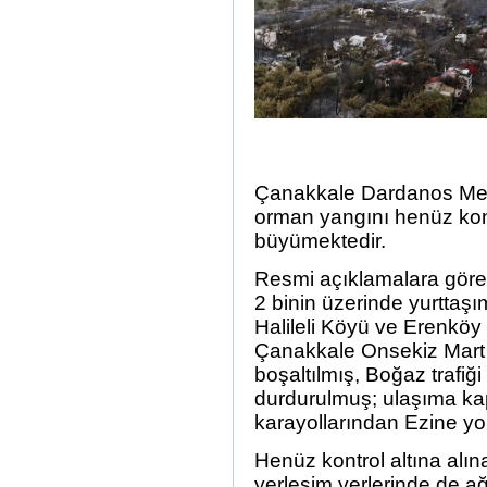
Çanakkale Dardanos Mev
orman yangını henüz kontr
büyümektedir.
Resmi açıklamalara göre 
2 binin üzerinde yurttaşı
Halileli Köyü ve Erenköy
Çanakkale Onsekiz Mart 
boşaltılmış, Boğaz trafiğ
durdurulmuş; ulaşıma ka
karayollarından Ezine yolu
Henüz kontrol altına alı
yerleşim yerlerinde de ağ