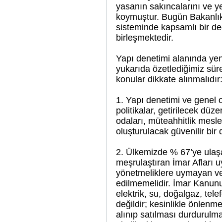
yasanın sakıncalarını ve yet
koymuştur. Bugün Bakanlık d
sisteminde kapsamlı bir de
birleşmektedir.
Yapı denetimi alanında yeni
yukarıda özetlediğimiz sür
konular dikkate alınmalıdır
1. Yapı denetimi ve genel 
politikalar, getirilecek düze
odaları, müteahhitlik meslek
oluşturulacak güvenilir bir 
2. Ülkemizde % 67’ye ulaşa
meşrulaştıran İmar Afları u
yönetmeliklere uymayan ve
edilmemelidir. İmar Kanunun
elektrik, su, doğalgaz, tele
değildir; kesinlikle önlenm
alınıp satılması durdurulm