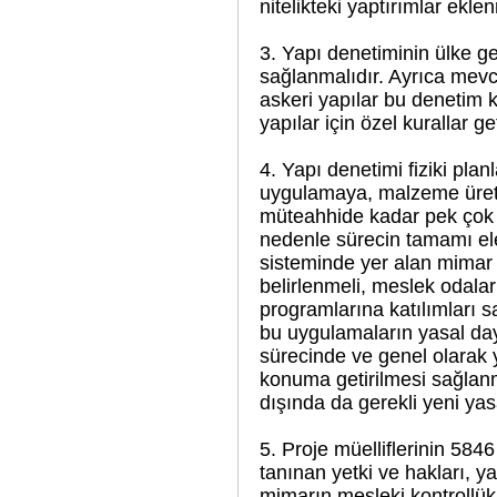
nitelikteki yaptırımlar eklen
3. Yapı denetiminin ülke ge
sağlanmalıdır. Ayrıca mev
askeri yapılar bu denetim k
yapılar için özel kurallar get
4. Yapı denetimi fiziki pl
uygulamaya, malzeme üreti
müteahhide kadar pek çok f
nedenle sürecin tamamı ele
sisteminde yer alan mimar 
belirlenmeli, meslek odala
programlarına katılımları s
bu uygulamaların yasal day
sürecinde ve genel olarak 
konuma getirilmesi sağlanm
dışında da gerekli yeni yas
5. Proje müelliflerinin 5846
tanınan yetki ve hakları, y
mimarın mesleki kontrollük 