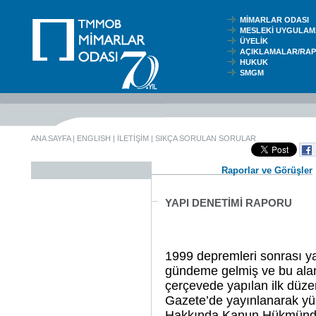
MİMARLAR ODASI
MESLEKİ UYGUL
ÜYELİK
AÇIKLAMALAR/RA
HUKUK
SMGM
ANA SAYFA
|
ENGLISH
|
İLETİŞİM
|
SIKÇA SORULAN SORULAR
Raporlar ve Görüşler
YAPI DENETİMİ RAPORU
1999 depremleri sonrası ya
gündeme gelmiş ve bu aland
çerçevede yapılan ilk düz
Gazete’de yayınlanarak yür
Hakkında Kanun Hükmünde