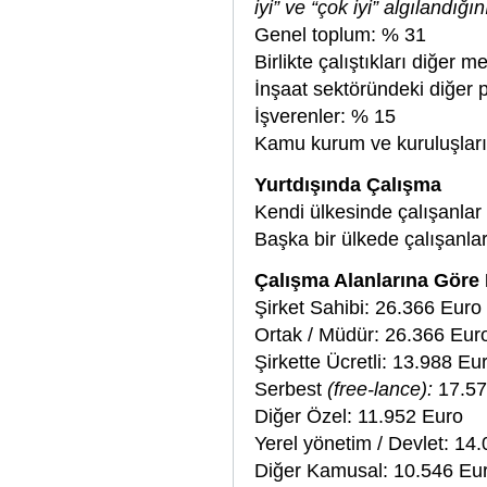
iyi” ve “çok iyi” algılandı
Genel toplum: % 31
Birlikte çalıştıkları diğer 
İnşaat sektöründeki diğer 
İşverenler: % 15
Kamu kurum ve kuruluşları
Yurtdışında Çalışma
Kendi ülkesinde çalışanlar
Başka bir ülkede çalışanla
Çalışma Alanlarına Göre M
Şirket Sahibi: 26.366 Euro
Ortak / Müdür: 26.366 Eu
Şirkette Ücretli: 13.988 E
Serbest
(free-lance):
17.57
Diğer Özel: 11.952 Euro
Yerel yönetim / Devlet: 14
Diğer Kamusal: 10.546 Eu