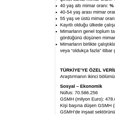
40 yaş altı mimar oranı:
% 
40-54 yaş arası mimar ora
55 yaş ve üstü mimar oran
Kayıtlı olduğu ülkede çalı
Mimarların genel toplum tar
gördüğünü düşünen mimar
Mimarların birlikte çalıştık
veya “oldukça fazla” itib
TÜRKİYE’YE ÖZEL VERİ
Araştırmanın ikinci bölümün
Sosyal – Ekonomik
Nüfus: 70.586.256
GSMH (milyon Euro): 478
Kişi başına düşen GSMH (
GSMH’de inşaat sektörünün