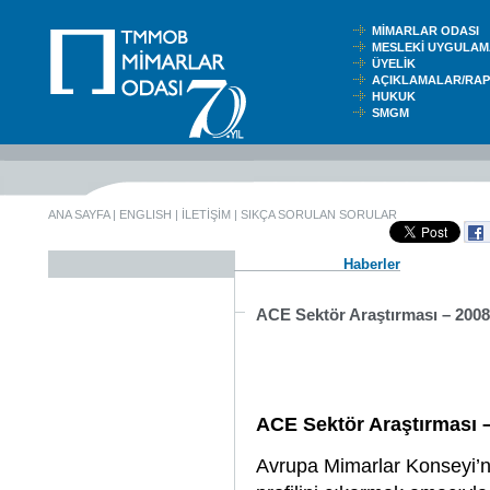
MİMARLAR ODASI
MESLEKİ UYGUL
ÜYELİK
AÇIKLAMALAR/RA
HUKUK
SMGM
ANA SAYFA
|
ENGLISH
|
İLETİŞİM
|
SIKÇA SORULAN SORULAR
Haberler
ACE Sektör Araştırması – 200
ACE Sektör Araştırması 
Avrupa Mimarlar Konseyi’n