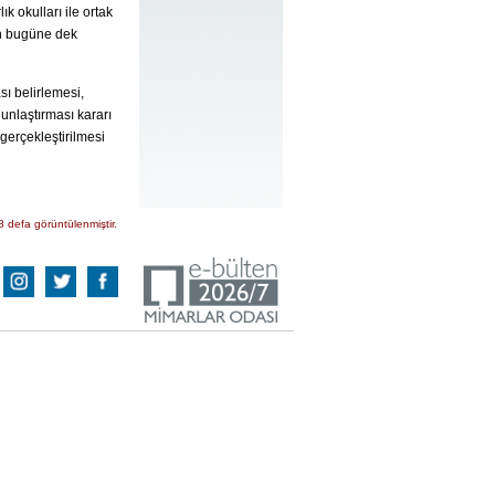
k okulları ile ortak
den bugüne dek
sı belirlemesi,
ğunlaştırması kararı
gerçekleştirilmesi
8 defa görüntülenmiştir.