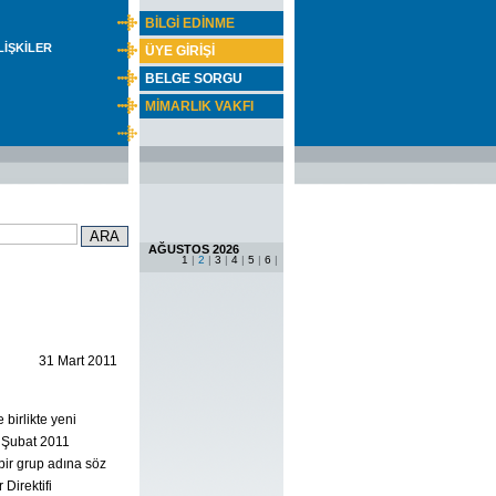
BİLGİ EDİNME
İLİŞKİLER
ÜYE GİRİŞİ
BELGE SORGU
MİMARLIK VAKFI
AĞUSTOS 2026
1
|
2
|
3
|
4
|
5
|
6
|
31 Mart 2011
 birlikte yeni
8 Şubat 2011
 bir grup adına söz
 Direktifi