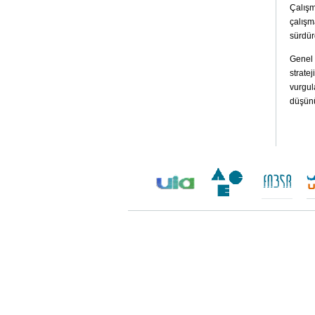
Çalışm
çalışm
sürdür
Genel 
strate
vurgul
düşünü