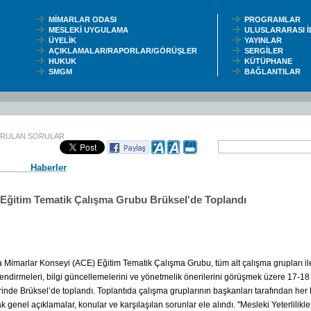
MİMARLAR ODASI
PROGRAMLAR
MESLEKİ UYGULAMA
ULUSLARARASI 
ÜYELİK
YAYINLAR
AÇIKLAMALAR/RAPORLAR/GÖRÜŞLER
SERGİLER
HUKUK
KÜTÜPHANE
SMGM
BAĞLANTILAR
ORULAN SORULAR
Haberler
Eğitim Tematik Çalışma Grubu Brüksel'de Toplandı
 Mimarlar Konseyi (ACE) Eğitim
Tematik Çalışma Grubu, tüm alt çalışma grupları ile
endirmeleri, bilgi güncellemelerini ve yönetmelik önerilerini görüşmek üzere 17-1
erinde Brüksel’de toplandı. Toplantıda çalışma gruplarının başkanları tarafından her
k genel açıklamalar, konular ve karşılaşılan sorunlar ele alındı. "Mesleki Yeterlilikler