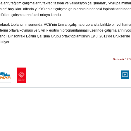
aları", "eğitim çalışmaları", "akreditasyon ve validasyon çalışmaları", "Avrupa mimarlı
alar" başlıkları altında yürütülen alt çalışma gruplarının bir önceki toplantı tarihin
dükleri çalışmaların özeti ortaya kondu.
olarak toplantının sonunda, ACE’nin tüm alt çalışma gruplarıyla birlikte bir yol harita
jilerini ortaya koyması ve 5 yıllık eğitimin programlanması üzerinde çalışmalarını yo
andı. Bir sonraki Eğitim Çalışma Grubu ortak toplantısının Eylül 2011’de Brüksel’de 
lüyor.
Bu icerik 178