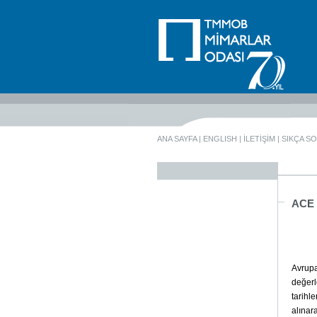
ANA SAYFA
|
ENGLISH
|
İLETİŞİM
|
SIKÇA S
ACE 
Avrupa
değerl
tarihl
alınara