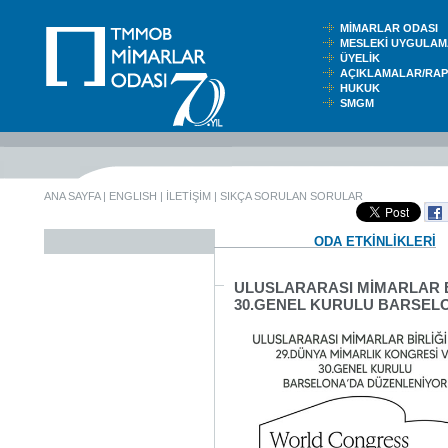
MİMARLAR ODASI
MESLEKİ UYGUL
ÜYELİK
AÇIKLAMALAR/RA
HUKUK
SMGM
ANA SAYFA
|
ENGLISH
|
İLETİŞİM
|
SIKÇA SORULAN SORULAR
ODA ETKİNLİKLERİ
ULUSLARARASI MİMARLAR Bİ
30.GENEL KURULU BARSEL