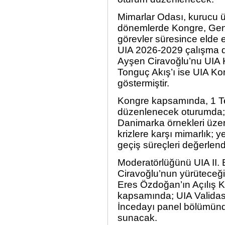
Mimarlar Odası, kurucu ü
dönemlerde Kongre, Gene
görevler süresince elde e
UIA 2026-2029 çalışma 
Ayşen Ciravoğlu’nu UIA Ko
Tonguç Akış’ı ise UIA Ko
göstermiştir.
Kongre kapsamında, 1 
düzenlenecek oturumda; “
Danimarka örnekleri üzeri
krizlere karşı mimarlık; y
geçiş süreçleri değerlendi
Moderatörlüğünü UIA II. 
Ciravoğlu’nun yürüteceğ
Eres Özdoğan’ın Açılış 
kapsamında; UIA Validasy
İncedayı panel bölümünde
sunacak.