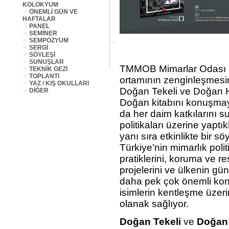
KOLOKYUM
ÖNEMLİ GÜN VE
HAFTALAR
PANEL
SEMİNER
SEMPOZYUM
SERGİ
SÖYLEŞİ
SUNUŞLAR
TMMOB Mimarlar Odası Ge
TEKNİK GEZİ
TOPLANTI
ortamının zenginleşmesi
YAZ / KIŞ OKULLARI
Doğan Tekeli ve Doğan 
DİĞER
Doğan
kitabını konuşmay
da her daim katkılarını s
politikaları üzerine yaptı
yanı sıra etkinlikte bir s
Türkiye’nin mimarlık poli
pratiklerini, koruma ve 
projelerini ve ülkenin g
daha pek çok önemli konu
isimlerin kentleşme üzer
olanak sağlıyor.
Doğan Tekeli
ve
Doğan