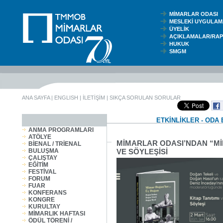
MİMARLAR ODASI
MESLEKİ UYGUL
ÜYELİK
AÇIKLAMALAR/RA
HUKUK
SMGM
ANA SAYFA
|
ENGLISH
|
İLETİŞİM
|
SIKÇA SORULAN SORULAR
ETKİNLİKLER - ODA 
ANMA PROGRAMLARI
ATÖLYE
MİMARLAR ODASI’NDAN “Mİ
BİENAL / TRİENAL
BULUŞMA
VE SÖYLEŞİSİ
ÇALIŞTAY
EĞİTİM
FESTİVAL
FORUM
FUAR
KONFERANS
KONGRE
KURULTAY
MİMARLIK HAFTASI
ÖDÜL TÖRENİ /