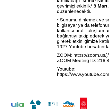
tanıtılacağı “
Mimar Nejat 
çevrimiçi etkinlik*
9 Mart
düzenlenecektir.
* Sunumu dinlemek ve so
bilgisayar ya da telefon
kullanıcı profili oluştur
bağlantıyı takip ederek 
girerek etkinliğimize katıl
1927 Youtube hesabında e
ZOOM: https://zoom.us/
ZOOM Meeting ID: 216 
Youtube:
https://www.youtube.c