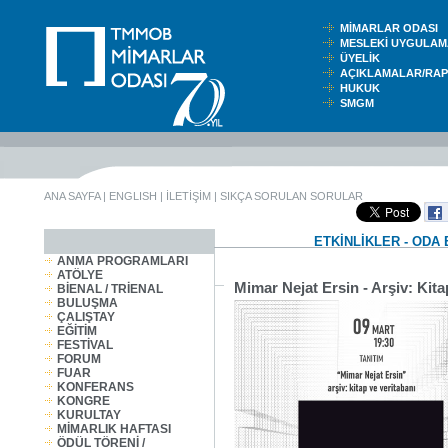
MİMARLAR ODASI
MESLEKİ UYGUL
ÜYELİK
AÇIKLAMALAR/RA
HUKUK
SMGM
ANA SAYFA
|
ENGLISH
|
İLETİŞİM
|
SIKÇA SORULAN SORULAR
ETKİNLİKLER - ODA 
ANMA PROGRAMLARI
ATÖLYE
Mimar Nejat Ersin - Arşiv: Kita
BİENAL / TRİENAL
BULUŞMA
ÇALIŞTAY
EĞİTİM
FESTİVAL
FORUM
FUAR
KONFERANS
KONGRE
KURULTAY
MİMARLIK HAFTASI
ÖDÜL TÖRENİ /