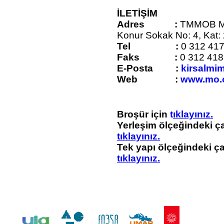
İLETİŞİM
Adres :
TMMOB Mim
Konur Sokak No: 4, Kat:
Tel :
0 312 417
Faks :
0 312 418
E-Posta :
kirsalmi
Web :
www.mo.o
Broşür için
t
ıklayınız.
Yerleşim ölçeğindeki ça
tıklayınız.
Tek yapı ölçeğindeki ça
tıklayınız.