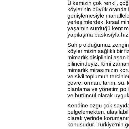
Ülkemizin çok renkli, çoğu
köylerinin büyük oranda i
genişlemesiyle mahallele
yerleşimlerdeki kırsal mi
yaşamın sürdüğü kent mer
yapılaşma baskısıyla hızla
Sahip olduğumuz zengin 
köylerimizin sağlıklı bir
mimarlık disiplinini aşan
bilincindeyiz. Kimi zaman
mimarlık mirasımızın ko
ve sivil toplumun tercihl
çevre, orman, tarım, su, 
planlama ve yönetim polit
ve bütüncül olarak uygul
Kendine özgü çok sayıda 
belgelemekten, ulaşılabi
olarak yerinde korumanı
konusudur. Türkiye’nin ge