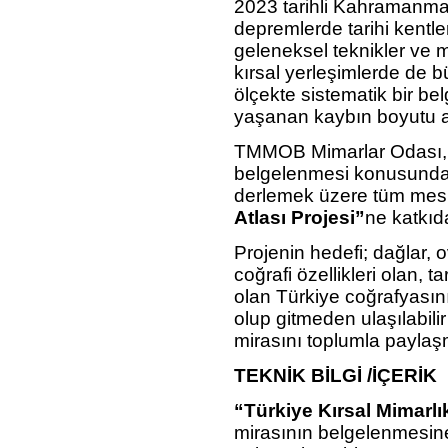
2023 tarihli Kahramanm
depremlerde tarihi kentler
geleneksel teknikler ve m
kırsal yerleşimlerde de 
ölçekte sistematik bir be
yaşanan kaybın boyutu a
TMMOB Mimarlar Odası, T
belgelenmesi konusunda y
derlemek üzere tüm mesl
Atlası Projesi”
ne katkıd
Projenin hedefi; dağlar, o
coğrafi özellikleri olan, t
olan Türkiye coğrafyasın
olup gitmeden ulaşılabili
mirasını toplumla paylaşm
TEKNİK BİLGİ /İÇERİK
“Türkiye Kırsal Mimarlı
mirasının belgelenmesine