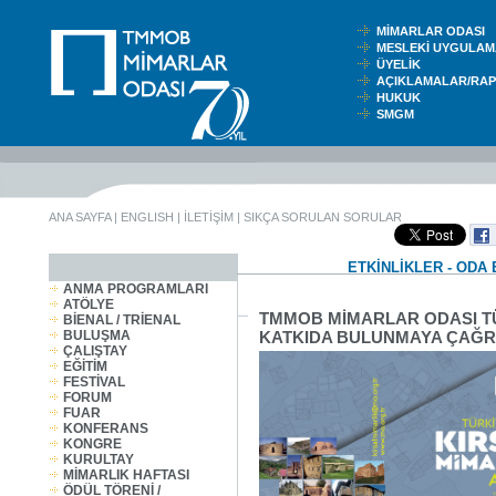
MİMARLAR ODASI
MESLEKİ UYGUL
ÜYELİK
AÇIKLAMALAR/RA
HUKUK
SMGM
ANA SAYFA
|
ENGLISH
|
İLETİŞİM
|
SIKÇA SORULAN SORULAR
ETKİNLİKLER - ODA 
ANMA PROGRAMLARI
ATÖLYE
TMMOB MİMARLAR ODASI TÜR
BİENAL / TRİENAL
BULUŞMA
KATKIDA BULUNMAYA ÇAĞRI
ÇALIŞTAY
EĞİTİM
FESTİVAL
FORUM
FUAR
KONFERANS
KONGRE
KURULTAY
MİMARLIK HAFTASI
ÖDÜL TÖRENİ /