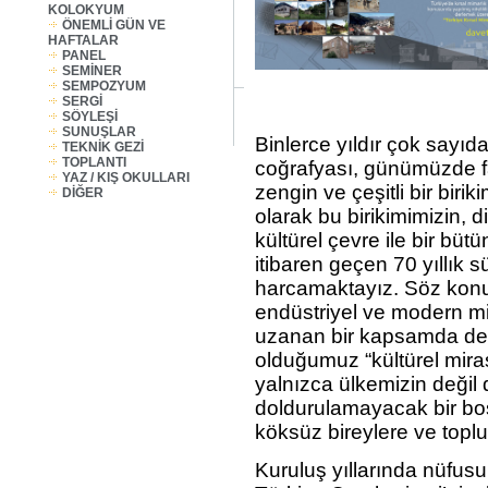
KOLOKYUM
ÖNEMLİ GÜN VE
HAFTALAR
PANEL
SEMİNER
SEMPOZYUM
SERGİ
SÖYLEŞİ
SUNUŞLAR
Binlerce yıldır çok sayı
TEKNİK GEZİ
TOPLANTI
coğrafyası, günümüzde far
YAZ / KIŞ OKULLARI
zengin ve çeşitli bir bir
DİĞER
olarak bu birikimimizin, d
kültürel çevre ile bir bü
itibaren geçen 70 yıllık
harcamaktayız. Söz konusu
endüstriyel ve modern mir
uzanan bir kapsamda de
olduğumuz “kültürel mira
yalnızca ülkemizin değil 
doldurulamayacak bir bo
köksüz bireylere ve topl
Kuruluş yıllarında nüfus