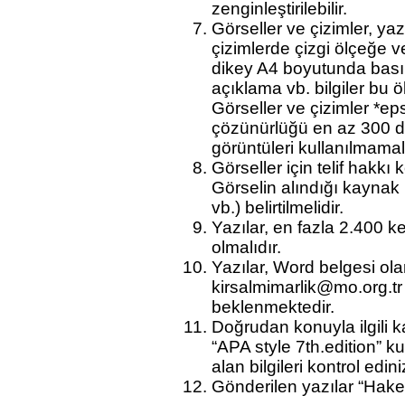
zenginleştirilebilir.
Görseller ve çizimler, yaz
çizimlerde çizgi ölçeğe ve
dikey A4 boyutunda basım
açıklama vb. bilgiler bu 
Görseller ve çizimler *eps
çözünürlüğü en az 300 d
görüntüleri kullanılmamalı
Görseller için telif hakkı
Görselin alındığı kaynak (
vb.) belirtilmelidir.
Yazılar, en fazla 2.400 ke
olmalıdır.
Yazılar,
Word
belgesi olar
kirsalmimarlik@mo.org.tr
beklenmektedir.
Doğrudan konuyla ilgili 
“
APA style 7th.edition”
ku
alan bilgileri kontrol edini
Gönderilen yazılar “Hakem