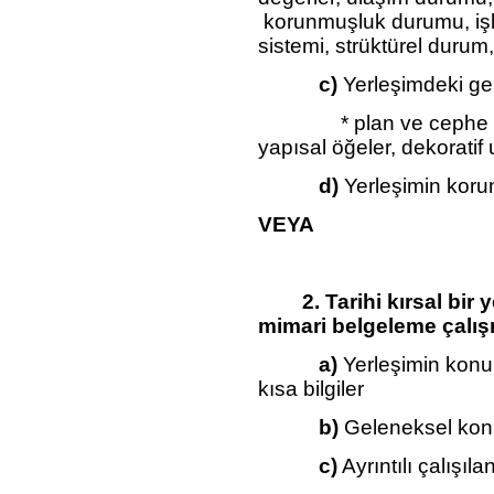
korunmuşluk durumu, işl
sistemi, strüktürel durum,
c)
Yerleşimdeki gel
* plan ve cephe özelli
yapısal öğeler, dekoratif u
d)
Yerleşimin koru
VEYA
2. Tarihi kırsal bir y
mimari belgeleme çalış
a)
Yerleşimin konumu
kısa bilgiler
b)
Geleneksel konut
c)
Ayrıntılı çalışıl