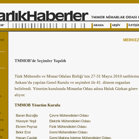
nel
MERKE
TMMOB’de Seçimler Yapıldı
Türk Mühendis ve Mimar Odaları Birliği’nin 27-31 Mayıs 2010 tarihlerin
Ankara’da yapılan Genel Kurulu ve seçimleri ile 41. dönem organları
.
belirlendi. Yönetim kurulunda Mimarlar Odası adına Haluk Gürkan görev
alıyor.
ı ..
TMMOB Yönetim Kurulu
.
z ..
Baran Bozoğlu
Çevre Mühendisleri Odası
nra
Hüseyin Yeşil
Elektrik Mühendisleri Odası
Ekrem Poyraz
Fizik Mühendisleri Odası
elik
Bekir Erol
Gemi Mühendisleri Odası
da
Hasan Çaylak
Gemi Makina İşletme Mühendisleri Odası