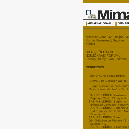
Mimarlar Odası 42. Olağan Ge
Kurulu Düzenlendi, Seçimler
Yapıldı
KENT, KÜLTÜR VE
DEMOKRASİ FORUMU
sinop . hatay . van . İstanbul
MERKEZDEN
Genel Kurul Sonuç Bildirisi ..
TMMOB’de Seçimler Yapıldı .
Europa Nostra Avrupa Kültürel
Miras Zirvesi İstanbul'da Yapıld
BASIN BİLDİRİSİ: Kentlerimiz
Yağmaya Teslim Olmayacak! .
BASIN BİLDİRİSİ: Sağlıklı ve
Nitelikli bir Çevre için Kararlıyı
BASIN BİLDİRİSİ: Boğaziçi ve
FSM Köprüleri Yapıldıktan So
Yaşanan G ..
BASIN BİLDİRİSİ: Barış
Gönüllüleri’ne ve Filistin’e Yön
Katliamı K ..
BASIN BİLDİRİSİ: 1 Mayıs’ta 