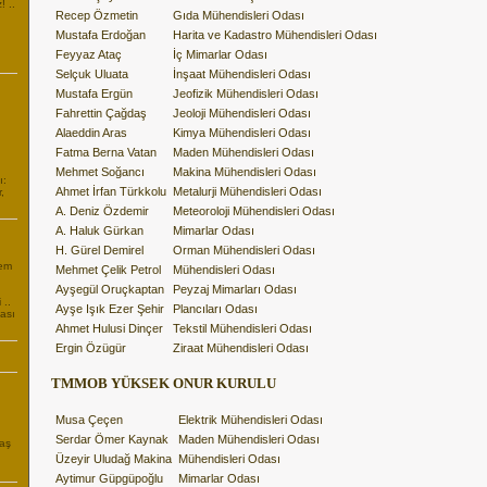
 ..
Recep Özmetin
Gıda Mühendisleri Odası
Mustafa Erdoğan
Harita ve Kadastro Mühendisleri Odası
Feyyaz Ataç
İç Mimarlar Odası
Selçuk Uluata
İnşaat Mühendisleri Odası
Mustafa Ergün
Jeofizik Mühendisleri Odası
Fahrettin Çağdaş
Jeoloji Mühendisleri Odası
Alaeddin Aras
Kimya Mühendisleri Odası
Fatma Berna Vatan
Maden Mühendisleri Odası
Mehmet Soğancı
Makina Mühendisleri Odası
ı:
Ahmet İrfan Türkkolu
Metalurji Mühendisleri Odası
,
A. Deniz Özdemir
Meteoroloji Mühendisleri Odası
A. Haluk Gürkan
Mimarlar Odası
H. Gürel Demirel
Orman Mühendisleri Odası
nem
Mehmet Çelik Petrol
Mühendisleri Odası
Ayşegül Oruçkaptan
Peyzaj Mimarları Odası
 ..
Ayşe Işık Ezer Şehir
Plancıları Odası
ası
Ahmet Hulusi Dinçer
Tekstil Mühendisleri Odası
Ergin Özügür
Ziraat Mühendisleri Odası
TMMOB YÜKSEK ONUR KURULU
Musa Çeçen
Elektrik Mühendisleri Odası
Serdar Ömer Kaynak
Maden Mühendisleri Odası
aş
Üzeyir Uludağ Makina
Mühendisleri Odası
Aytimur Güpgüpoğlu
Mimarlar Odası