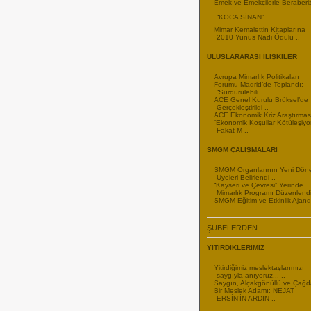
Emek ve Emekçilerle Beraberiz!
“KOCA SİNAN” ..
Mimar Kemalettin Kitaplarına
2010 Yunus Nadi Ödülü ..
ULUSLARARASI İLİŞKİLER
Avrupa Mimarlık Politikaları
Forumu Madrid’de Toplandı:
“Sürdürülebili ..
ACE Genel Kurulu Brüksel’de
Gerçekleştirildi ..
ACE Ekonomik Kriz Araştırmas
“Ekonomik Koşullar Kötüleşiyor
Fakat M ..
SMGM ÇALIŞMALARI
SMGM Organlarının Yeni Dö
Üyeleri Belirlendi ..
“Kayseri ve Çevresi” Yerinde
Mimarlık Programı Düzenlendi
SMGM Eğitim ve Etkinlik Ajand
..
ŞUBELERDEN
YİTİRDİKLERİMİZ
Yitirdiğimiz meslektaşlarımızı
saygıyla anıyoruz... ..
Saygın, Alçakgönüllü ve Çağd
Bir Meslek Adamı: NEJAT
ERSİN’İN ARDIN ..