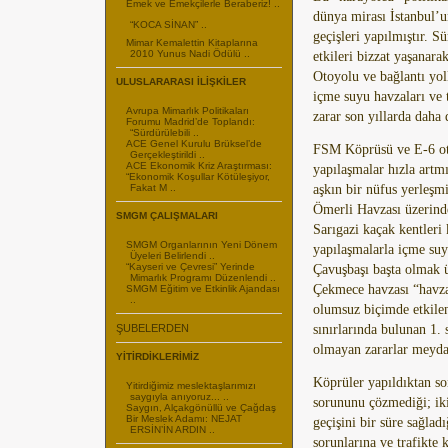
Emek ve Emekçilerle Beraberiz! ..
dünya mirası İstanbul’
“KOCA SİNAN” ..
geçişleri yapılmıştır. 
Mimar Kemalettin Kitaplarına
2010 Yunus Nadi Ödülü ..
etkileri bizzat yaşana
Otoyolu ve bağlantı yol
ULUSLARARASI İLİŞKİLER
içme suyu havzaları ve 
Avrupa Mimarlık Politikaları
zarar son yıllarda daha 
Forumu Madrid’de Toplandı:
“Sürdürülebili ..
ACE Genel Kurulu Brüksel’de
FSM Köprüsü ve E-6 ot
Gerçekleştirildi ..
ACE Ekonomik Kriz Araştırması:
yapılaşmalar hızla artm
“Ekonomik Koşullar Kötüleşiyor,
Fakat M ..
aşkın bir nüfus yerleşm
Ömerli Havzası üzerind
SMGM ÇALIŞMALARI
Sarıgazi kaçak kentleri
SMGM Organlarının Yeni Dönem
yapılaşmalarla içme su
Üyeleri Belirlendi ..
“Kayseri ve Çevresi” Yerinde
Çavuşbaşı başta olmak 
Mimarlık Programı Düzenlendi ..
Çekmece havzası “havza”
SMGM Eğitim ve Etkinlik Ajandası
..
olumsuz biçimde etkile
ŞUBELERDEN
sınırlarında bulunan 1. 
olmayan zararlar meyda
YİTİRDİKLERİMİZ
Köprüler yapıldıktan so
Yitirdiğimiz meslektaşlarımızı
saygıyla anıyoruz... ..
sorununu çözmediği; iki
Saygın, Alçakgönüllü ve Çağdaş
Bir Meslek Adamı: NEJAT
geçişini bir süre sağlad
ERSİN’İN ARDIN ..
sorunlarına ve trafikte