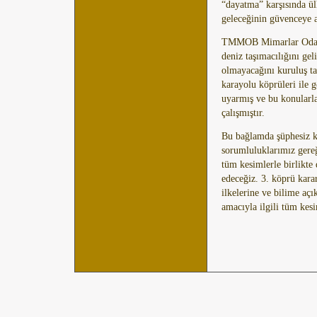
“dayatma” karşısında ül
geleceğinin güvenceye 
TMMOB Mimarlar Odası,
deniz taşımacılığını ge
olmayacağını kuruluş t
karayolu köprüleri ile 
uyarmış ve bu konularl
çalışmıştır.
Bu bağlamda şüphesiz k
sorumluluklarımız gereğ
tüm kesimlerle birlikt
edeceğiz. 3. köprü karar
ilkelerine ve bilime açı
amacıyla ilgili tüm kesi