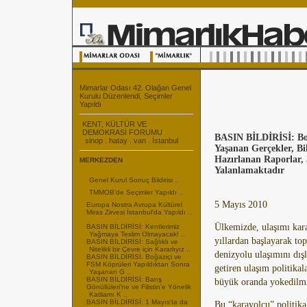
Mimarlar Odası 42. Olağan Genel
Kurulu Düzenlendi, Seçimler
Yapıldı
KENT, KÜLTÜR VE
DEMOKRASİ FORUMU
BASIN BİLDİRİSİ: Boğ
sinop . hatay . van . İstanbul
Yaşanan Gerçekler, Bi
Hazırlanan Raporlar, 
MERKEZDEN
Yalanlamaktadır
Genel Kurul Sonuç Bildirisi ..
TMMOB’de Seçimler Yapıldı ..
5 Mayıs 2010
Europa Nostra Avrupa Kültürel
Miras Zirvesi İstanbul'da Yapıldı ..
Ülkemizde, ulaşımı kara
BASIN BİLDİRİSİ: Kentlerimiz
Yağmaya Teslim Olmayacak! ..
yıllardan başlayarak top
BASIN BİLDİRİSİ: Sağlıklı ve
Nitelikli bir Çevre için Kararlıyız ..
denizyolu ulaşımını dışl
BASIN BİLDİRİSİ: Boğaziçi ve
FSM Köprüleri Yapıldıktan Sonra
getiren ulaşım politikal
Yaşanan G ..
BASIN BİLDİRİSİ: Barış
büyük oranda yokedilmi
Gönüllüleri’ne ve Filistin’e Yönelik
Katliamı K ..
BASIN BİLDİRİSİ: 1 Mayıs’ta da
Bu “karayolcu” politika