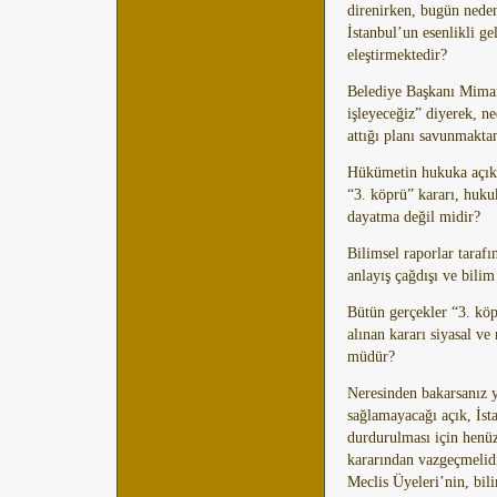
direnirken, bugün neden
İstanbul’un esenlikli ge
eleştirmektedir?
Belediye Başkanı Mimar
işleyeceğiz” diyerek, n
attığı planı savunmakt
Hükümetin hukuka açıkç
“3. köprü” kararı, huku
dayatma değil midir?
Bilimsel raporlar taraf
anlayış çağdışı ve bilim
Bütün gerçekler “3. kö
alınan kararı siyasal v
müdür?
Neresinden bakarsanız y
sağlamayacağı açık, İst
durdurulması için henüz
kararından vazgeçmelid
Meclis Üyeleri’nin, bi