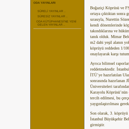
ODA YAYINLARI
Boğaziçi Köprüsü ve FS
SÜRELİ YAYINLAR ..
ortaya çıktıktan sonra 
SÜRESİZ YAYINLAR ..
sırasıyla, Nurettin Söz
ODA KÜTÜPHANESİ’NE YENİ
GELEN YAYINLAR ..
kendi dönemlerinde köpr
takındıklarına ve hüküm
tanık olduk. Mimar Bel
m2 dahi yeşil alanın y
köprüyü reddeden 1/100
onaylayarak karşı tutu
Ayrıca bilimsel raporlar
reddetmektedir. İstanbu
İTÜ’ye hazırlatılan U
sonrasında hazırlanan
Üniversiteleri tarafınd
Karayolu Köprüsü’nün ç
tercih edilmesi, bu çerç
yaygınlaştırılması gere
Son olarak, 3. köprüy
İstanbul Büyükşehir Bel
girmiştir.