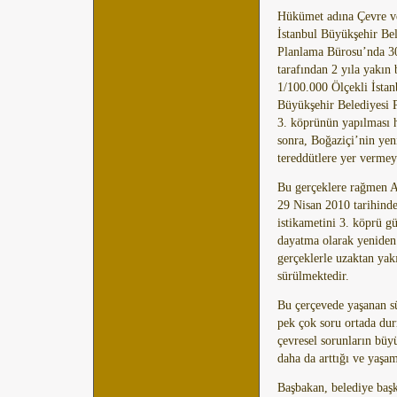
Hükümet adına Çevre ve
İstanbul Büyükşehir Bel
Planlama Bürosu’nda 30
tarafından 2 yıla yakın
1/100.000 Ölçekli İstan
Büyükşehir Belediyesi 
3. köprünün yapılması h
sonra, Boğaziçi’nin yeni
tereddütlere yer vermey
Bu gerçeklere rağmen A
29 Nisan 2010 tarihinde
istikametini 3. köprü g
dayatma olarak yeniden
gerçeklerle uzaktan yak
sürülmektedir.
Bu çerçevede yaşanan sü
pek çok soru ortada dur
çevresel sorunların bü
daha da arttığı ve yaşam
Başbakan, belediye baş