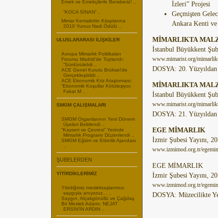
Emek ve Emekçilerle Beraberiz! ..
İzleri” Projesi
“KOCA SİNAN” ..
Geçmişten Gelec
Mimar Kemalettin Kitaplarına
Ankara Kenti v
2010 Yunus Nadi Ödülü ..
MİMARLIKTA MAL
ULUSLARARASI İLİŞKİLER
İstanbul Büyükkent Şube
Avrupa Mimarlık Politikaları
www.mimarist.org/mimarlik
Forumu Madrid’de Toplandı:
“Sürdürülebili ..
DOSYA: 20. Yüzyıldan 
ACE Genel Kurulu Brüksel’de
Gerçekleştirildi ..
ACE Ekonomik Kriz Araştırması:
MİMARLIKTA MAL
“Ekonomik Koşullar Kötüleşiyor,
Fakat M ..
İstanbul Büyükkent Şube
www.mimarist.org/mimarlik
SMGM ÇALIŞMALARI
DOSYA: 21. Yüzyıldan 
SMGM Organlarının Yeni Dönem
Üyeleri Belirlendi ..
EGE MİMARLIK
“Kayseri ve Çevresi” Yerinde
Mimarlık Programı Düzenlendi ..
İzmir Şubesi Yayını, 201
SMGM Eğitim ve Etkinlik Ajandası
..
www.izmimod.org.tr/egemim
ŞUBELERDEN
EGE MİMARLIK
YİTİRDİKLERİMİZ
İzmir Şubesi Yayını, 201
www.izmimod.org.tr/egemim
Yitirdiğimiz meslektaşlarımızı
saygıyla anıyoruz... ..
DOSYA: Müzecilikte Ye
Saygın, Alçakgönüllü ve Çağdaş
Bir Meslek Adamı: NEJAT
ERSİN’İN ARDIN ..