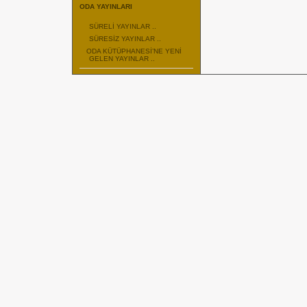
ODA YAYINLARI
SÜRELİ YAYINLAR ..
SÜRESİZ YAYINLAR ..
ODA KÜTÜPHANESİ’NE YENİ
GELEN YAYINLAR ..