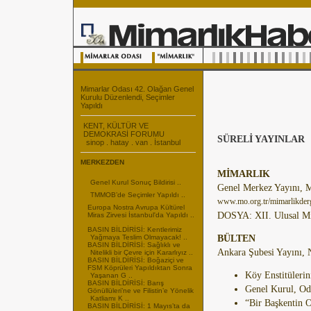
Mimarlar Odası 42. Olağan Genel
Kurulu Düzenlendi, Seçimler
Yapıldı
KENT, KÜLTÜR VE
DEMOKRASİ FORUMU
SÜRELİ YAYINLAR
sinop . hatay . van . İstanbul
MERKEZDEN
MİMARLIK
Genel Kurul Sonuç Bildirisi ..
Genel Merkez Yayını, M
TMMOB’de Seçimler Yapıldı ..
www.mo.org.tr/mimarlikderg
Europa Nostra Avrupa Kültürel
DOSYA: XII. Ulusal Mi
Miras Zirvesi İstanbul'da Yapıldı ..
BASIN BİLDİRİSİ: Kentlerimiz
Yağmaya Teslim Olmayacak! ..
BÜLTEN
BASIN BİLDİRİSİ: Sağlıklı ve
Ankara Şubesi Yayını, N
Nitelikli bir Çevre için Kararlıyız ..
BASIN BİLDİRİSİ: Boğaziçi ve
FSM Köprüleri Yapıldıktan Sonra
Köy Enstitüleri
Yaşanan G ..
BASIN BİLDİRİSİ: Barış
Genel Kurul, Od
Gönüllüleri’ne ve Filistin’e Yönelik
Katliamı K ..
“Bir Başkentin 
BASIN BİLDİRİSİ: 1 Mayıs’ta da