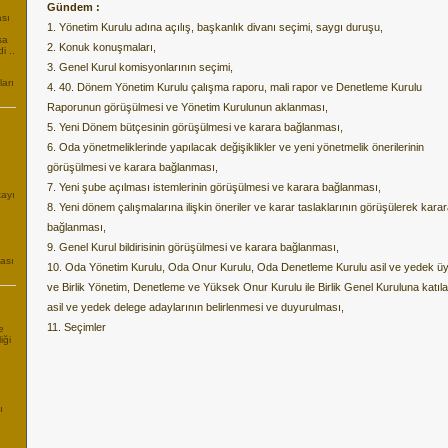
Gündem :
ası
1. Yönetim Kurulu adına açılış, başkanlık divanı seçimi, saygı duruşu,
sa
2. Konuk konuşmaları,
i ..
3. Genel Kurul komisyonlarının seçimi,
arı
4. 40. Dönem Yönetim Kurulu çalışma raporu, mali rapor ve Denetleme Kurulu
Raporunun görüşülmesi ve Yönetim Kurulunun aklanması,
5. Yeni Dönem bütçesinin görüşülmesi ve karara bağlanması,
6. Oda yönetmeliklerinde yapılacak değişiklikler ve yeni yönetmelik önerilerinin
görüşülmesi ve karara bağlanması,
7. Yeni şube açılması istemlerinin görüşülmesi ve karara bağlanması,
tayı
8. Yeni dönem çalışmalarına ilişkin öneriler ve karar taslaklarının görüşülerek kara
bağlanması,
9. Genel Kurul bildirisinin görüşülmesi ve karara bağlanması,
ası
10. Oda Yönetim Kurulu, Oda Onur Kurulu, Oda Denetleme Kurulu asil ve yedek üy
ve Birlik Yönetim, Denetleme ve Yüksek Onur Kurulu ile Birlik Genel Kuruluna katıl
asil ve yedek delege adaylarının belirlenmesi ve duyurulması,
11. Seçimler
e
iği
ı