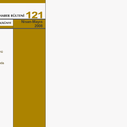
Nisan-Mayıs
2008
nü
ıda