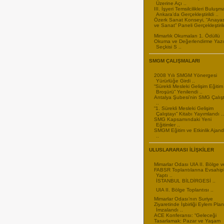
Üzerine Açı ..
III. İşyeri Temsilcilikleri Buluşm
Ankara’da Gerçekleştirildi ..
Özerk Sanat Konseyi, “Anaya
ve Sanat” Paneli Gerçekleştirild
Mimarlık Okumaları 1. Ödüllü
Okuma ve Değerlendirme Yazıl
Seçkisi S ..
SMGM ÇALIŞMALARI
2008 Yılı SMGM Yönergesi
Yürürlüğe Girdi ..
“Sürekli Mesleki Gelişim Eğitim
Broşürü” Yenilendi ..
Antalya Şubesi’nin SMG Çalış
..
“1. Sürekli Mesleki Gelişim
Çalıştayı” Kitabı Yayımlandı ..
SMG Kapsamındaki Yeni
Eğitimler ..
SMGM Eğitim ve Etkinlik Ajand
..
ULUSLARARASI İLİŞKİLER
Mimarlar Odası UIA II. Bölge v
FABSR Toplantılarına Evsahipl
Yaptı ..
İSTANBUL BİLDİRGESİ ..
UIA II. Bölge Toplantısı ..
Mimarlar Odası’nın Suriye
Ziyaretinde İşbirliği Eylem Plan
İmzalandı ..
ACE Konferansı: “Geleceği
Tasarlamak: Pazar ve Yaşam