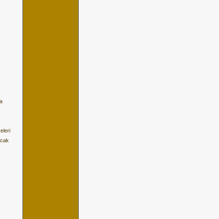
ra
eleri
acak