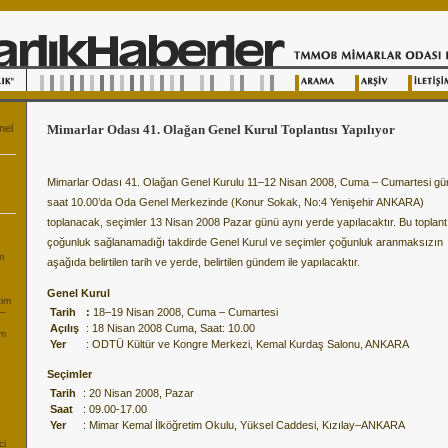
nel
Mimarlar Odası 41. Olağan Genel Kurul Toplantısı Yapılıyor
Mimarlar Odası 41. Olağan Genel Kurulu 11–12 Nisan 2008, Cuma – Cumartesi gü
saat 10.00’da Oda Genel Merkezinde (Konur Sokak, No:4 Yenişehir ANKARA)
toplanacak, seçimler 13 Nisan 2008 Pazar günü aynı yerde yapılacaktır. Bu toplant
çoğunluk sağlanamadığı takdirde Genel Kurul ve seçimler çoğunluk aranmaksızın
m
aşağıda belirtilen tarih ve yerde, belirtilen gündem ile yapılacaktır.
Genel Kurul
tim
8–
Tarih
:
18–19 Nisan 2008, Cuma – Cumartesi
Açılış
: 18 Nisan 2008 Cuma, Saat: 10.00
im
Yer
: ODTÜ Kültür ve Kongre Merkezi, Kemal Kurdaş Salonu, ANKARA
Seçimler
Tarih
: 20 Nisan 2008, Pazar
Saat
: 09.00-17.00
Yer
: Mimar Kemal İlköğretim Okulu, Yüksel Caddesi, Kızılay–ANKARA
ci