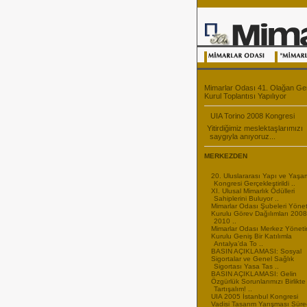
Mimarlar Odası 41. Olağan Ge
Kurul Toplantısı Yapılıyor
UIA Torino 2008 Kongresi
Yitirdiğimiz meslektaşlarımızı
saygıyla anıyoruz...
MERKEZDEN
20. Uluslararası Yapı ve Yaşa
Kongresi Gerçekleştirildi ..
XI. Ulusal Mimarlık Ödülleri
Sahiplerini Buluyor ..
Mimarlar Odası Şubeleri Yöne
Kurulu Görev Dağılımları 200
2010 ..
Mimarlar Odası Merkez Yönet
Kurulu Geniş Bir Katılımla
Antalya’da To ..
BASIN AÇIKLAMASI: Sosyal
Sigortalar ve Genel Sağlık
Sigortası Yasa Tas ..
BASIN AÇIKLAMASI: Gelin
Özgürlük Sorunlarımızı Birlikte
Tartışalım! ..
UIA 2005 İstanbul Kongresi
Vadisi Tasarım Yarışması Süre