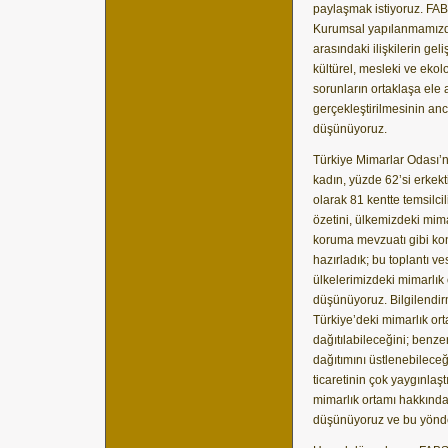
paylaşmak istiyoruz. FAB
Kurumsal yapılanmamızda
arasındaki ilişkilerin ge
kültürel, mesleki ve ekol
sorunların ortaklaşa ele 
gerçekleştirilmesinin an
düşünüyoruz.
Türkiye Mimarlar Odası’n
kadın, yüzde 62’si erkek
olarak 81 kentte temsilcil
özetini, ülkemizdeki mima
koruma mevzuatı gibi konu
hazırladık; bu toplantı ve
ülkelerimizdeki mimarlık
düşünüyoruz. Bilgilendir
Türkiye’deki mimarlık or
dağıtılabileceğini; benze
dağıtımını üstlenebileceğ
ticaretinin çok yaygınla
mimarlık ortamı hakkında
düşünüyoruz ve bu yöndek