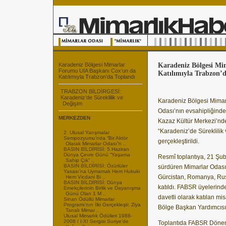
Karadeniz Bölgesi Mimarlar
Karadeniz Bölgesi M
Forumu UIA Başkanı Cox’un da
Katılımıyla Trabzon’
Katılımıyla Trabzon’da Toplandı
TRABZON BİLDİRGESİ:
Karadeniz’de Süreklilik ve
Karadeniz Bölgesi Mimar
Değişim
Odası’nın evsahipliğind
MERKEZDEN
Kazaz Kültür Merkezi’nde 
“Karadeniz’de Süreklilik 
2. Ulusal Yarışmalar
Sempozyumu’nda “Bir Aktör
gerçekleştirildi.
Olarak Mimarlar Odası”n ..
BASIN BİLDİRİSİ: 5 Haziran
Dünya Çevre Günü “Yaşama
Resmî toplantıya, 21 Ş
Sahip Çık” ..
BASIN BİLDİRİSİ: Özürlüler
sürdüren Mimarlar Odası
Yasası’na Uymamak Hem Hukuki
Gürcistan, Romanya, Rusy
Hem Vicdani Bi ..
BASIN BİLDİRİSİ: Dünya
katıldı. FABSR üyelerind
Emekçilerinin Birlik ve Dayanışma
Günü Olan 1 M ..
davetli olarak katılan mi
Sinan Ödüllü Mimarlar
Programı’nın İlki Gerçekleşti: Ziya
Bölge Başkan Yardımcısı
Tanalı Mimar ..
Ulusal Mimarlık Ödülleri 1988-
2008 / I-XI Sergisi Suriye’de
Toplantıda FABSR Dönem