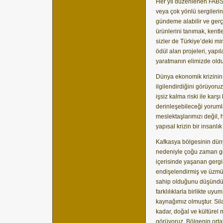
Her yıl düzenlenen FABSR 
veya çok yönlü sergilerin
gündeme alabilir ve gerçe
ürünlerini tanımak, kent
sizler de Türkiye’deki mi
ödül alan projeleri, yapı
yaratmanın elimizde ol
Dünya ekonomik krizinin 
ilgilendirdiğini görüyoruz
işsiz kalma riski ile karş
derinleşebileceği yoruml
meslektaşlarımızı değil, 
yapısal krizin bir insanl
Kafkasya bölgesinin düny
nedeniyle çoğu zaman ge
içerisinde yaşanan gergin
endişelendirmiş ve üzmüş
sahip olduğunu düşündüğü
farklılıklarla birlikte uy
kaynağımız olmuştur. Sil
kadar, doğal ve kültürel 
görüyoruz. Bölgenin orta