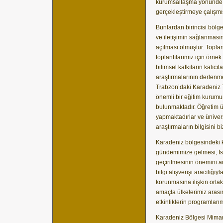
kurumsallaşma yönünde y
gerçekleştirmeye çalışmış
Bunlardan birincisi bölge
ve iletişimin sağlanmas
açılması olmuştur. Topl
toplantılarımız için örn
bilimsel katkıların kalıc
araştırmalarının derlenme
Trabzon’daki Karadeniz T
önemli bir eğitim kurum
bulunmaktadır. Öğretim ü
yapmaktadırlar ve ünive
araştırmaların bilgisini b
Karadeniz bölgesindeki kü
gündemimize gelmesi, İst
geçirilmesinin önemini ar
bilgi alışverişi aracılığı
korunmasına ilişkin ortak
amaçla ülkelerimiz arası
etkinliklerin programlan
Karadeniz Bölgesi Mimarla