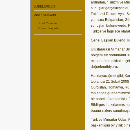
ardından, “Turizm ve Mima
ŞUBELERDEN
sunuşlar gerçekleştirild
Fakültesi Dekanı Ayşe S
ODA YAYINLARI
yanı sıra Bulgaristan, 
Süreli Yayınlar ..
sunuşları bulunuyordu. P
Süresiz Yayınlar ..
Türkçe ve İngilizce olar
Genel Başkan Bülend Tu
Uluslararası Mimarlar Birli
bölgemizin sorunlarını u
mimarlarının dikkatini çek
değerlendiriyoruz.
Hatırlayacağınız gibi, K
toplantısı 21 Şubat 2008 t
Gürcistan, Romanya, Rusy
toplantıda gündemimizdek
bir panel düzenlemiştik. 
Bildirgesi hazırlanmış; to
bugün sizlere sunulmuştu
Türkiye Mimarlar Odası
başkanlığını bir yıllık bi