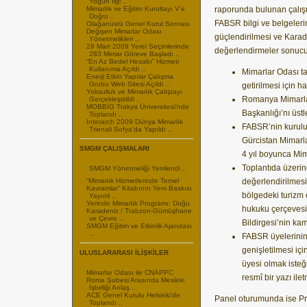
Yoğun İlgi ..
Mimarlık ve Eğitim Kurultayı V’e
raporunda bulunan çalış
Doğru ..
FABSR bilgi ve belgeleri
Olağanüstü Genel Kurul Sonrası
Değişen Mimarlar Odası
güçlendirilmesi ve Karade
Yönetmelikleri ..
29 Mart 2009 Yerel Seçimlerinde
değerlendirmeler sonucu
283 Mimar Göreve Başladı ..
“En Az Bedel Hesabı” Hizmeti
Kullanıma Açıldı ..
Mimarlar Odası ta
Enerji Etkin Yapılar Çalışma
Grubu Web Sitesi Açıldı ..
getirilmesi için h
Yoksulluk ve Mimarlık Çalıştayı
Romanya Mimarla
Gerçekleştirildi ..
MOBBİG Trakya Üniversitesi’nde
Başkanlığı’nı üst
Toplandı ..
Interarch 2009 Dünya Mimarlık
FABSR’nin kurulu
Trienali Sofya’da Yapıldı ..
Gürcistan Mimarla
SMGM ÇALIŞMALARI
4 yıl boyunca Mim
Toplantıda üzerind
SMGM Yönetmeliği Yenilendi ..
“Mimarlık Hizmetlerinde Temel
değerlendirilmesi
Kavramlar” Kitabının Yeni Baskısı
bölgedeki turizm e
Yayıml ..
Yerinde Mimarlık Programı: Doğu
hukuku çerçeves
Karadeniz / Trabzon-Gümüşhane
ve Çevre ..
Bildirgesi’nin k
SMGM Eğitim ve Etkinlik Ajandası
..
FABSR üyelerinin
genişletilmesi iç
ULUSLARARASI İLİŞKİLER
üyesi olmak isteği
Mimarlar Odası ile CNAPPC
resmî bir yazı il
Roma Şubesi Arasında Mesleki
İşbirliği Anlaş ..
ACE Genel Kurulu Helsinki’de
Panel oturumunda ise Pro
Toplandı ..