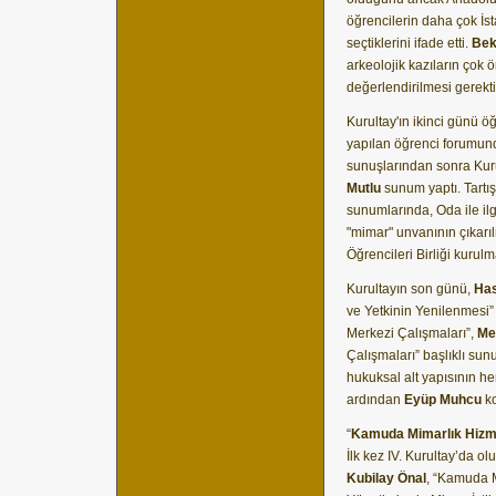
öğrencilerin daha çok İs
seçtiklerini ifade etti.
Bek
arkeolojik kazıların çok 
değerlendirilmesi gerektiği
Kurultay'ın ikinci günü 
yapılan öğrenci forumunda
sunuşlarından sonra Ku
Mutlu
sunum yaptı. Tartı
sunumlarında, Oda ile ilg
"mimar" unvanının çıkarı
Öğrencileri Birliği kurul
Kurultayın son günü,
Has
ve Yetkinin Yenilenmesi”
Merkezi Çalışmaları”,
Me
Çalışmaları” başlıklı sun
hukuksal alt yapısının h
ardından
Eyüp Muhcu
ko
“
Kamuda Mimarlık Hizme
İlk kez IV. Kurultay’da 
Kubilay Önal
, “Kamuda M