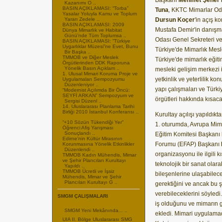
Kazanımı O ..
BASIN AÇIKLAMASI: “Torba”
Tuna
,
KKTC Mimarlar Od
Yasalar Yoluyla Kamu ve Toplum
Yararı Zedele ..
Dursun Koçer
'in açış k
BASIN AÇIKLAMASI: 2009
Mustafa Demir'in danış
Dünya Mimarlık ve Habitat
Günü’nde Tüm Toplumsa ..
Odası Genel Sekreteri ve
BASIN AÇIKLAMASI: “Türkiye
Uygarlıklar Müzesi”ne Evet, Bunu
Türkiye'de Mimarlık Mesl
Bir Başka ..
TMMOB ve Diğer Meslek
Türkiye'de mimarlık eğiti
Örgütlerinden DDK Raporuna
Yönelik Basın Açıklam ..
mesleki gelişim merkezi ile
1. Ulusal Mimari Koruma Proje ve
yetkinlik ve yeterlilik ko
Uygulamaları Sempozyumu
Düzenleniyor ..
yapı çalışmaları ve Türki
“Modernist Açılımda Bir Öncü:
SEYFİ ARKAN” Sempozyum ve
örgütleri hakkında kısaca 
Sergisi Düzenl ..
14. Uluslararası Planlama Tarihi
Birliği 2010 İstanbul Konferansı ..
Kurultay açılışı yapıldık
“+10 Sözün Tükendiği Yer”
1. oturumda, Avrupa Mim
Öğrenci Afiş Yarışması
Sonuçlandı ..
Eğitim Komitesi Başkanı
Edirne’nin Kültür Mirasının
Forumu (EFAP) Başkanı
Korunmasına Yönelik Etkinlikler
Düzenlendi ..
organizasyonu ile ilgili 
TMMOB Kadın Mühendis, Mimar
ve Şehir Plancıları Kurultayı
teknolojik bir sanat olara
Yapıldı ..
TMMOB Ücretli ve İşsiz
bileşenlerine ulaşabileceğ
Mühendis, Mimar ve Şehir
Plancıları Kurultayı G ..
gerektiğini ve ancak bu 
verebileceklerini söyledi
SMGM ÇALIŞMALARI
iş olduğunu ve mimarın 
SMGM Yeni Mekânında... ..
ekledi. Mimari uygulama
UIA II. Bölge Uluslararası SMG