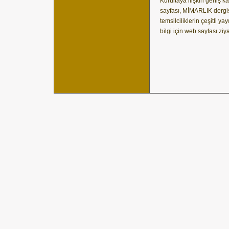
Kurultaya ilişkin geniş 
sayfası, MİMARLIK dergis
temsilciliklerin çeşitli ya
bilgi için web sayfası ziya