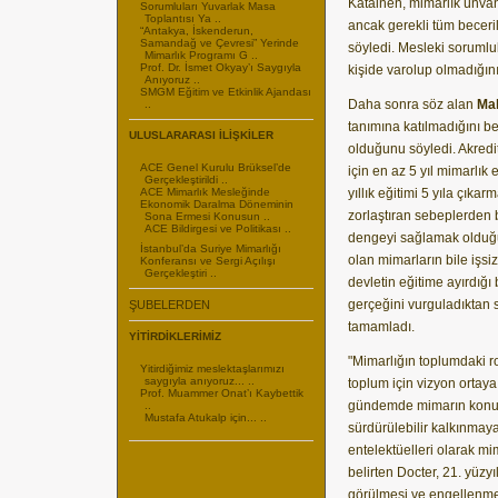
Katainen, mimarlık ünvan
Sorumluları Yuvarlak Masa
Toplantısı Ya ..
ancak gerekli tüm beceri
“Antakya, İskenderun,
Samandağ ve Çevresi” Yerinde
söyledi. Mesleki sorumlu
Mimarlık Programı G ..
Prof. Dr. İsmet Okyay’ı Saygıyla
kişide varolup olmadığını
Anıyoruz ..
SMGM Eğitim ve Etkinlik Ajandası
Daha sonra söz alan
Ma
..
tanımına katılmadığını be
ULUSLARARASI İLİŞKİLER
olduğunu söyledi. Akred
ACE Genel Kurulu Brüksel’de
için en az 5 yıl mimarlık 
Gerçekleştirildi ..
ACE Mimarlık Mesleğinde
yıllık eğitimi 5 yıla çıkarm
Ekonomik Daralma Döneminin
zorlaştıran sebeplerden b
Sona Ermesi Konusun ..
ACE Bildirgesi ve Politikası ..
dengeyi sağlamak olduğun
İstanbul’da Suriye Mimarlığı
olan mimarların bile işs
Konferansı ve Sergi Açılışı
Gerçekleştiri ..
devletin eğitime ayırdığı
gerçeğini vurguladıktan
ŞUBELERDEN
tamamladı.
YİTİRDİKLERİMİZ
"Mimarlığın toplumdaki 
Yitirdiğimiz meslektaşlarımızı
saygıyla anıyoruz... ..
toplum için vizyon ortaya
Prof. Muammer Onat’ı Kaybettik
gündemde mimarın konum
..
Mustafa Atukalp için... ..
sürdürülebilir kalkınmay
entelektüelleri olarak m
belirten Docter, 21. yüzy
görülmesi ve engellenmesi