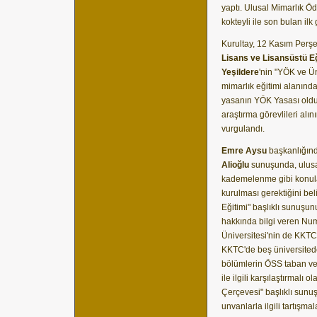
yaptı. Ulusal Mimarlık Öd
kokteyli ile son bulan ilk
Kurultay, 12 Kasım Per
Lisans ve Lisansüstü Eğ
Yeşildere
'nin "YÖK ve Ü
mimarlık eğitimi alanınd
yasanın YÖK Yasası olduğ
araştırma görevlileri alını
vurgulandı.
Emre Aysu
başkanlığınd
Alioğlu
sunuşunda, ulusal
kademelenme gibi konula
kurulması gerektiğini beli
Eğitimi" başlıklı sunuşun
hakkında bilgi veren Nu
Üniversitesi'nin de KKTC'
KKTC'de beş üniversite
bölümlerin ÖSS taban ve 
ile ilgili karşılaştırmalı o
Çerçevesi" başlıklı sun
unvanlarla ilgili tartışmal