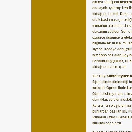
olması olduğunu belirten
ona ayak uydurup kendim
olduğunu belirtti. Daha 
ortak başlaması gerektiği
mimarlığı gibi dallarda
olacağını söyledi. Son o
özgürce düşünce üretebil
bilgilerle bir ulusal mu
siyasal iradeye dönüştür
kez daha söz alan Bayınd
Feridun Duyguluer
, III.
olduğunun altını çizdi.
Kurultay
Ahmet Eyüce
b
öğrencilerin dinlendiği 
tartışıldı. Öğrencilerin 
öğrenci staj şartları, mim
olanaklar, sürekli mesle
Kurulu’nun oluşturulması,
bunlardan bazıları idi. K
Mimarlar Odası Genel B
kurultay sona erdi.