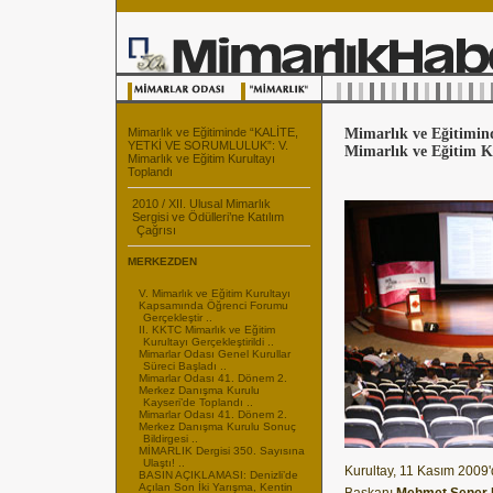
Mimarlık ve Eğitiminde “KALİTE,
Mimarlık ve Eğitim
YETKİ VE SORUMLULUK”: V.
Mimarlık ve Eğitim K
Mimarlık ve Eğitim Kurultayı
Toplandı
2010 / XII. Ulusal Mimarlık
Sergisi ve Ödülleri’ne Katılım
Çağrısı
MERKEZDEN
V. Mimarlık ve Eğitim Kurultayı
Kapsamında Öğrenci Forumu
Gerçekleştir ..
II. KKTC Mimarlık ve Eğitim
Kurultayı Gerçekleştirildi ..
Mimarlar Odası Genel Kurullar
Süreci Başladı ..
Mimarlar Odası 41. Dönem 2.
Merkez Danışma Kurulu
Kayseri’de Toplandı ..
Mimarlar Odası 41. Dönem 2.
Merkez Danışma Kurulu Sonuç
Bildirgesi ..
MİMARLIK Dergisi 350. Sayısına
Ulaştı! ..
Kurultay, 11 Kasım 2009'd
BASIN AÇIKLAMASI: Denizli’de
Açılan Son İki Yarışma, Kentin
Başkanı
Mehmet Şener