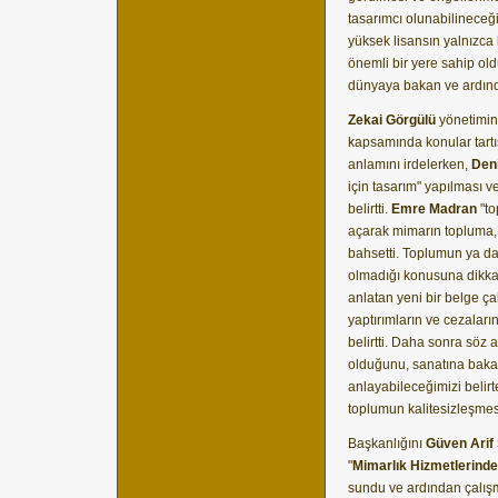
tasarımcı olunabilineceğ
yüksek lisansın yalnızca
önemli bir yere sahip old
dünyaya bakan ve ardındak
Zekai Görgülü
yönetimind
kapsamında konular tartış
anlamını irdelerken,
Deni
için tasarım" yapılması v
belirtti.
Emre Madran
"to
açarak mimarın topluma,
bahsetti. Toplumun ya d
olmadığı konusuna dikkat
anlatan yeni bir belge ç
yaptırımların ve cezalar
belirtti. Daha sonra söz 
olduğunu, sanatına bak
anlayabileceğimizi belirt
toplumun kalitesizleşmesi
Başkanlığını
Güven Arif
"
Mimarlık Hizmetlerinde
sundu ve ardından çalı