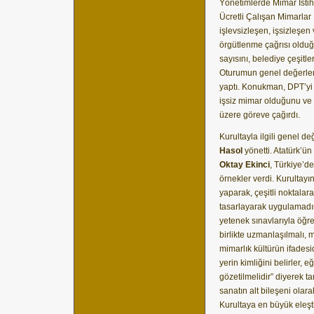
Yönetimlerde Mimar İsti
Ücretli Çalışan Mimarlar K
işlevsizleşen, işsizleşe
örgütlenme çağrısı olduğ
sayısını, belediye çeşitle
Oturumun genel değerlend
yaptı. Konukman, DPT’yi 
işsiz mimar olduğunu ve 
üzere göreve çağırdı.
Kurultayla ilgili genel d
Hasol
yönetti. Atatürk’ün
Oktay Ekinci
, Türkiye’d
örnekler verdi. Kurultayı
yaparak, çeşitli noktalara
tasarlayarak uygulamadır,
yetenek sınavlarıyla öğre
birlikte uzmanlaşılmalı, m
mimarlık kültürün ifades
yerin kimliğini belirler
gözetilmelidir” diyerek 
sanatın alt bileşeni olarak
Kurultaya en büyük eleşt