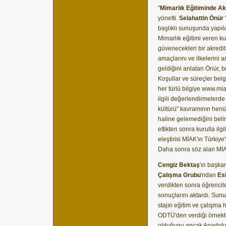
"
Mimarlık Eğitiminde A
yönetti.
Selahattin Önür
başlıklı sunuşunda yapıland
Mimarlık eğitimi veren k
güvenecekleri bir akredit
amaçlarını ve ilkelerini
geldiğini anlatan Önür, b
Koşullar ve süreçler belg
her türlü bilgiye www.mia
ilgili değerlendirmelerd
kültürü" kavramının henü
haline gelemediğini belir
ettikten sonra kurulla ilg
eleştirisi MİAK'ın Türki
Daha sonra söz alan Mİ
Cengiz Bektaş
'ın başka
Çalışma Grubu
'ndan
Es
verdikten sonra öğrenciler
sonuçlarını aktardı. Su
stajın eğitim ve çalışma 
ODTÜ'den verdiği örnekt
olduğunu ancak Anadolu'