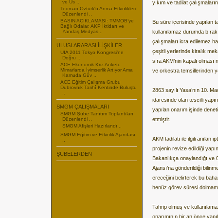
ve Us ..
yıkım ve tadilat çalışmaları
Teoman Öztürk'ü Anma Etkinlikleri
Düzenlendi ..
BASIN AÇIKLAMASI: TMMOB’ye
Bu süre içerisinde yapılan 
Bağlı Odalar, AKP İktidarı ve
Yandaş Medyas ..
kullanılamaz durumda bırak
çalışmaları icra edilemez ha
ULUSLARARASI İLİŞKİLER
çeşitli yerlerinde kiralık m
UIA 2011 Tokyo Kongresi’ne
Doğru ..
sıra AKM’nin kapalı olması ne
ACE Ekonomik Kriz Anketi:
Mimarlarda İyimserlik Artıyor Ama
ve orkestra temsillerinden y
Kamuda Güv ..
ACE Eğitim Çalışma Grubu
Dubrovnik Tarihî Kentinde Buluştu
2863 sayılı Yasa’nın 10. Ma
..
idaresinde olan tescilli yap
SMGM ÇALIŞMALARI
yapılan onarım işinde deneti
SMGM Şube Tanıtım Toplantıları
Düzenlendi ..
etmiştir.
SMGM Afişleri Hazırlandı ..
SMGM Eğitim ve Etkinlik Ajandası
AKM tadilatı ile ilgili anıla
..
projenin revize edildiği yapın
ŞUBELERDEN
Bakanlıkça onaylandığı ve 0
Ajansı’na gönderildiği bilin
ereceğini belirterek bu baha
henüz görev süresi dolmama
Tahrip olmuş ve kullanılama
onarımının bir an önce yapılı