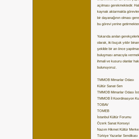
açılması gerekmektedir. Hal
kaynak aktarmakla görevlend
bir dayanağının olması gere
bu görevi yerine getirmekten
Yukarıda anılan gerekçelerle
olarak, iki buçuk yıldır bin
şekilde bir an önce yapılma
buluşması amacıyla vermek
ihmali ve kusuru olanlar h
bulunuyoruz.
TMMOB Mimarlar Odası
Kültür Sanat-Sen
TMMOB Mimarlar Odası İst
TMMOB İl Koordinasyon Ku
TOBAV
TOMEB
İstanbul Kültür Forumu
Özerk Sanat Konseyi
Nazım Hikmet Kültür Merke
Türkiye Yazarlar Sendikası