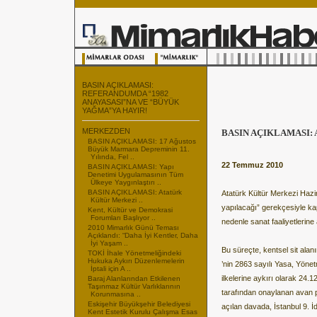
BASIN AÇIKLAMASI:
REFERANDUMDA “1982
ANAYASASI”NA VE “BÜYÜK
YAĞMA”YA HAYIR!
MERKEZDEN
BASIN AÇIKLAMASI: At
BASIN AÇIKLAMASI: 17 Ağustos
Büyük Marmara Depreminin 11.
Yılında, Fel ..
22 Temmuz 2010
BASIN AÇIKLAMASI: Yapı
Denetimi Uygulamasının Tüm
Ülkeye Yaygınlaştırı ..
BASIN AÇIKLAMASI: Atatürk
Atatürk Kültür Merkezi Hazira
Kültür Merkezi ..
yapılacağı” gerekçesiyle ka
Kent, Kültür ve Demokrasi
Forumları Başlıyor ..
nedenle sanat faaliyetlerine a
2010 Mimarlık Günü Teması
Açıklandı: “Daha İyi Kentler, Daha
İyi Yaşam ..
Bu süreçte, kentsel sit alanı
TOKİ İhale Yönetmeliğindeki
Hukuka Aykırı Düzenlemelerin
’nin 2863 sayılı Yasa, Yönet
İptali için A ..
ilkelerine aykırı olarak 24
Baraj Alanlarından Etkilenen
Taşınmaz Kültür Varlıklarının
tarafından onaylanan avan p
Korunmasına ..
Eskişehir Büyükşehir Belediyesi
açılan davada, İstanbul 9. 
Kent Estetik Kurulu Çalışma Esas