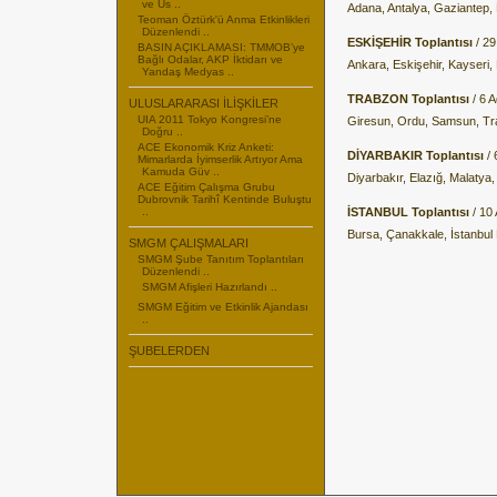
ve Us ..
Adana, Antalya, Gaziantep, 
Teoman Öztürk'ü Anma Etkinlikleri
Düzenlendi ..
ESKİŞEHİR
Toplantısı
/ 2
BASIN AÇIKLAMASI: TMMOB’ye
Bağlı Odalar, AKP İktidarı ve
Ankara, Eskişehir, Kayseri,
Yandaş Medyas ..
TRABZON Toplantısı
/ 6 
ULUSLARARASI İLİŞKİLER
UIA 2011 Tokyo Kongresi’ne
Giresun, Ordu, Samsun, Tr
Doğru ..
ACE Ekonomik Kriz Anketi:
DİYARBAKIR Toplantısı
/
Mimarlarda İyimserlik Artıyor Ama
Kamuda Güv ..
Diyarbakır, Elazığ, Malatya,
ACE Eğitim Çalışma Grubu
Dubrovnik Tarihî Kentinde Buluştu
..
İSTANBUL Toplantısı
/ 10
Bursa, Çanakkale, İstanbul 
SMGM ÇALIŞMALARI
SMGM Şube Tanıtım Toplantıları
Düzenlendi ..
SMGM Afişleri Hazırlandı ..
SMGM Eğitim ve Etkinlik Ajandası
..
ŞUBELERDEN