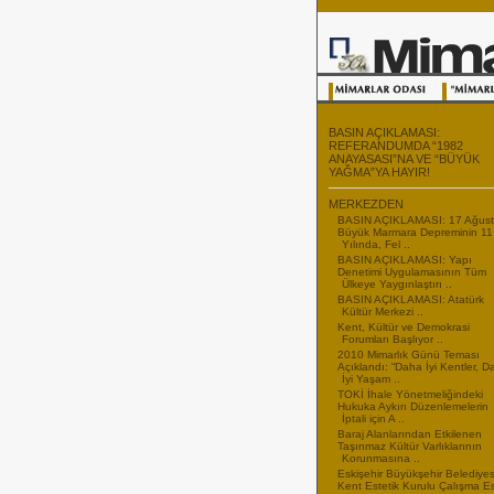
BASIN AÇIKLAMASI:
REFERANDUMDA “1982
ANAYASASI”NA VE “BÜYÜK
YAĞMA”YA HAYIR!
MERKEZDEN
BASIN AÇIKLAMASI: 17 Ağus
Büyük Marmara Depreminin 11
Yılında, Fel ..
BASIN AÇIKLAMASI: Yapı
Denetimi Uygulamasının Tüm
Ülkeye Yaygınlaştırı ..
BASIN AÇIKLAMASI: Atatürk
Kültür Merkezi ..
Kent, Kültür ve Demokrasi
Forumları Başlıyor ..
2010 Mimarlık Günü Teması
Açıklandı: “Daha İyi Kentler, 
İyi Yaşam ..
TOKİ İhale Yönetmeliğindeki
Hukuka Aykırı Düzenlemelerin
İptali için A ..
Baraj Alanlarından Etkilenen
Taşınmaz Kültür Varlıklarının
Korunmasına ..
Eskişehir Büyükşehir Belediyes
Kent Estetik Kurulu Çalışma E