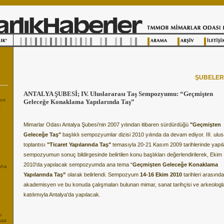
ŞUBELE
ANTALYA ŞUBESİ; IV. Uluslararası Taş Sempozyumu: “Geçmişten
tos
Geleceğe Konaklama Yapılarında Taş”
.
Mimarlar Odası Antalya Şubesi’nin 2007 yılından itibaren sürdürdüğü
"Geçmişten
Geleceğe Taş"
başlıklı sempozyumlar dizisi 2010 yılında da devam ediyor. III. ulus
toplantısı
"Ticaret Yapılarında Taş"
temasıyla 20-21 Kasım 2009 tarihlerinde yapı
sempozyumun sonuç bildirgesinde belirtilen konu başlıkları değerlendirilerek, Ekim
2010'da yapılacak sempozyumda ana tema “
Geçmişten Geleceğe Konaklama
Daha
Yapılarında Taş”
olarak belirlendi. Sempozyum
14-16 Ekim 2010
tarihleri arasında i
akademisyen ve bu konuda çalışmaları bulunan mimar, sanat tarihçisi ve arkeologl
katılımıyla Antalya'da yapılacak.
i
sas