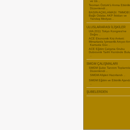
ve Us ..
Teoman Öztürk'ü Anma Etkinlikl
Düzenlendi ..
BASIN AÇIKLAMASI: TMMOB’
Bağlı Odalar, AKP İktidarı ve
Yandaş Medyas ..
ULUSLARARASI İLİŞKİLER
UIA 2011 Tokyo Kongresi’ne
Doğru ..
ACE Ekonomik Kriz Anketi:
Mimarlarda İyimserlik Artıyor A
Kamuda Güv ..
ACE Eğitim Çalışma Grubu
Dubrovnik Tarihî Kentinde Bul
..
SMGM ÇALIŞMALARI
SMGM Şube Tanıtım Toplantıla
Düzenlendi ..
SMGM Afişleri Hazırlandı ..
SMGM Eğitim ve Etkinlik Ajand
..
ŞUBELERDEN