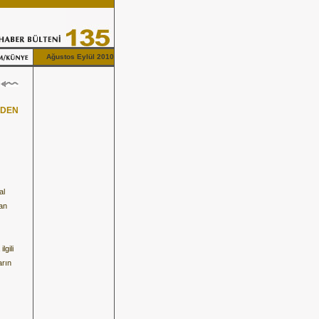
Ağustos Eylül 2010
RDEN
al
lan
lgili
arın