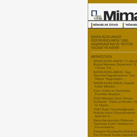
BASIN AÇIKLAMASI:
REFERANDUMDA “1982
ANAYASASI”NA VE “BÜYÜK
YAĞMA”YA HAYIR!
MERKEZDEN
BASIN AÇIKLAMASI: 17 Ağus
Büyük Marmara Depreminin 11
Yılında, Fel ..
BASIN AÇIKLAMASI: Yapı
Denetimi Uygulamasının Tüm
Ülkeye Yaygınlaştırı ..
BASIN AÇIKLAMASI: Atatürk
Kültür Merkezi ..
Kent, Kültür ve Demokrasi
Forumları Başlıyor ..
2010 Mimarlık Günü Teması
Açıklandı: “Daha İyi Kentler, 
İyi Yaşam ..
TOKİ İhale Yönetmeliğindeki
Hukuka Aykırı Düzenlemelerin
İptali için A ..
Baraj Alanlarından Etkilenen
Taşınmaz Kültür Varlıklarının
Korunmasına ..
Eskişehir Büyükşehir Belediyes
Kent Estetik Kurulu Çalışma E