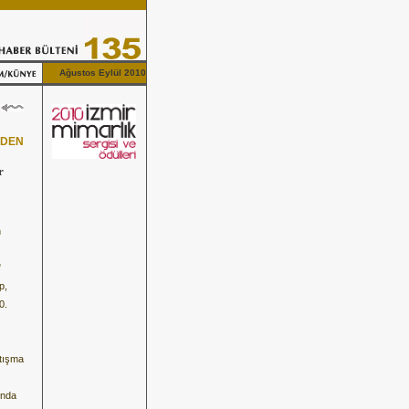
Ağustos Eylül 2010
RDEN
r
n
"
p,
0.
rtışma
ında