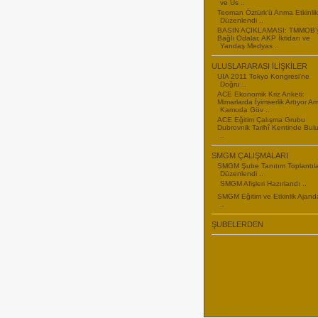
ve Us ..
Teoman Öztürk'ü Anma Etkinlikl
Düzenlendi ..
BASIN AÇIKLAMASI: TMMOB’
Bağlı Odalar, AKP İktidarı ve
Yandaş Medyas ..
ULUSLARARASI İLİŞKİLER
UIA 2011 Tokyo Kongresi’ne
Doğru ..
ACE Ekonomik Kriz Anketi:
Mimarlarda İyimserlik Artıyor A
Kamuda Güv ..
ACE Eğitim Çalışma Grubu
Dubrovnik Tarihî Kentinde Bul
..
SMGM ÇALIŞMALARI
SMGM Şube Tanıtım Toplantıla
Düzenlendi ..
SMGM Afişleri Hazırlandı ..
SMGM Eğitim ve Etkinlik Ajand
..
ŞUBELERDEN