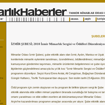
ŞUBELE
İZMİR ŞUBESİ; 2010 İzmir Mimarlık Sergisi ve Ödülleri Düzenleniyo
tos
.
Mimarlar Odası İzmir Şubesi, şube etkinlik alanı olan İzmir, Aydın, Manisa ve Uşak
kentlerinde mimarlık eyleminin tanıtılması, özendirilmesi, ödüllendirilmesi; mimarlığı
kamuoyunun gündemine taşınması, mimarlık ürünlerinin belgelenmesi ve şube-üye
ilişkilerinin güçlendirilmesi amacıyla bu yıl ilk kez "İzmir Mimarlık Sergisi ve Ödülleri
programını düzenliyor. Seçici Kurul Emre Arolat, Ali Cengizkan, Boğaçhan Dündaral
Daha
Güngör Kaftancı, Tevfik Tozkoparan’dan oluşuyor. Son teslim tarihi 23 Ağustos 201
Ödül programı için zemin oluşturan ve bu program ile birlikte işleyen sergi ile Şube
etkinlik alanında elde edilen mimari yapıtların birarada sunulduğu bir buluşma ve ta
ortamı yaratılması ve elde edilen eserlere ait dokümantasyonun Mimarlar Odası
i
Arşivi'ne kazandırılması programın amaçları arasında yer alıyor. Şube etkinlik alan
sas