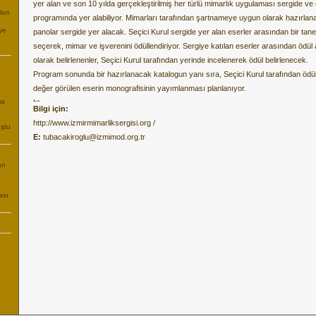
yer alan ve son 10 yılda gerçekleştirilmiş her türlü mimarlık uygulaması sergide ve 
eri
programında yer alabiliyor. Mimarları tarafından şartnameye uygun olarak hazırlan
ye
panolar sergide yer alacak. Seçici Kurul sergide yer alan eserler arasından bir tane
seçerek, mimar ve işverenini ödüllendiriyor. Sergiye katılan eserler arasından ödül
olarak belirlenenler, Seçici Kurul tarafından yerinde incelenerek ödül belirlenecek.
Program sonunda bir hazırlanacak katalogun yanı sıra, Seçici Kurul tarafından ödü
değer görülen eserin monografisinin yayımlanması planlanıyor.
ma
Bilgi için:
http://www.izmirmimarliksergisi.org
/
uştu
E:
tubacakiroglu@izmimod.org.tr
rı
ası