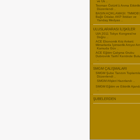
ve Us ..
Teoman Öztürk'ü Anma Etkinlikl
Düzenlendi ..
BASIN AÇIKLAMASI: TMMOB’
Bağlı Odalar, AKP İktidarı ve
Yandaş Medyas ..
ULUSLARARASI İLİŞKİLER
UIA 2011 Tokyo Kongresi’ne
Doğru ..
ACE Ekonomik Kriz Anketi:
Mimarlarda İyimserlik Artıyor A
Kamuda Güv ..
ACE Eğitim Çalışma Grubu
Dubrovnik Tarihî Kentinde Bul
..
SMGM ÇALIŞMALARI
SMGM Şube Tanıtım Toplantıla
Düzenlendi ..
SMGM Afişleri Hazırlandı ..
SMGM Eğitim ve Etkinlik Ajand
..
ŞUBELERDEN