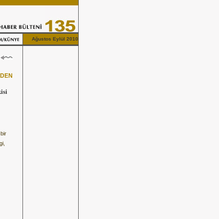
Ağustos Eylül 2010
RDEN
isi
bir
gi,