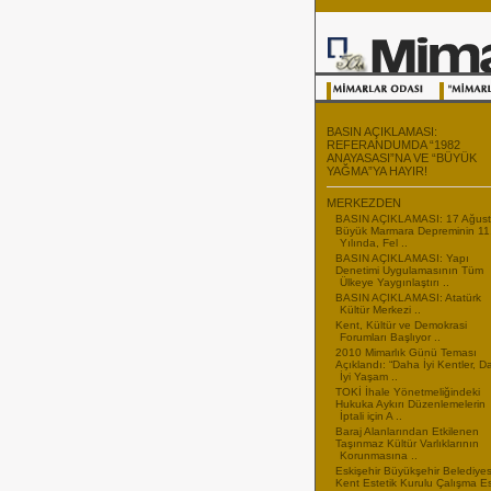
BASIN AÇIKLAMASI:
REFERANDUMDA “1982
ANAYASASI”NA VE “BÜYÜK
YAĞMA”YA HAYIR!
MERKEZDEN
BASIN AÇIKLAMASI: 17 Ağus
Büyük Marmara Depreminin 11
Yılında, Fel ..
BASIN AÇIKLAMASI: Yapı
Denetimi Uygulamasının Tüm
Ülkeye Yaygınlaştırı ..
BASIN AÇIKLAMASI: Atatürk
Kültür Merkezi ..
Kent, Kültür ve Demokrasi
Forumları Başlıyor ..
2010 Mimarlık Günü Teması
Açıklandı: “Daha İyi Kentler, 
İyi Yaşam ..
TOKİ İhale Yönetmeliğindeki
Hukuka Aykırı Düzenlemelerin
İptali için A ..
Baraj Alanlarından Etkilenen
Taşınmaz Kültür Varlıklarının
Korunmasına ..
Eskişehir Büyükşehir Belediyes
Kent Estetik Kurulu Çalışma E