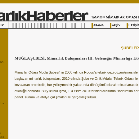
ŞUBELE
MUĞLA ŞUBESİ; Mimarlık Buluşmaları III: Geleneğin Mimarlığa Etk
tos
.
Mimarlar Odası Muğla Şubesi'nin 2008 yılında Rodos'a teknik gezi düzenlemesiyle
başlayan mimarlık buluşmaları, 2010 yılında Şube ve Oniki Adalar Teknik Odası ile
imzalanan protokolle, her yıl kıyının bir yakasında dönüşümlü olarak tekrarlanacak 
etkinliğe dönüştü. Bu yılki buluşma, 1-4 Ekim 2010 tarihleri arasında Bodrum'da ser
panel, sunum ve atölye çalışmaları ile gerçekleştiriliyor.
Daha
i
sas