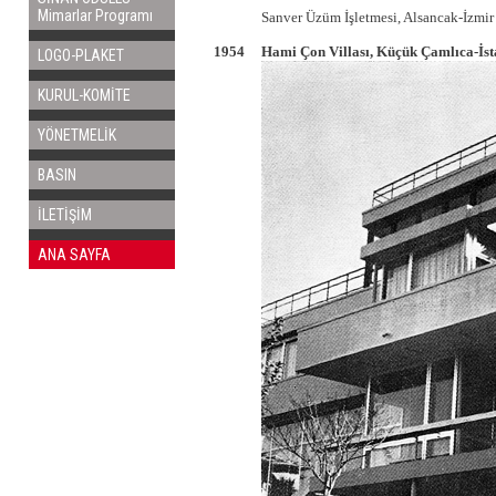
Mimarlar Programı
Sanver Üzüm İşletmesi, Alsancak-İzmir
1954
Hami Çon Villası, Küçük Çamlıca-İst
LOGO-PLAKET
KURUL-KOMİTE
YÖNETMELİK
BASIN
İLETİŞİM
ANA SAYFA