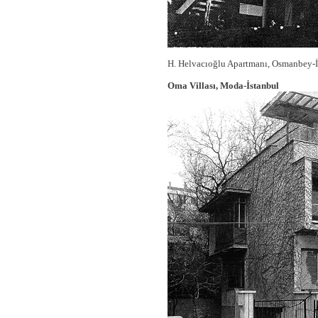
H. Helvacıoğlu Apartmanı, Osmanbey-İ
Oma Villası, Moda-İstanbul