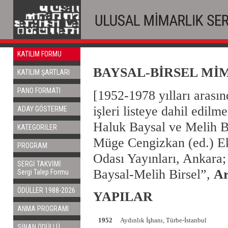
KATILIM FORMU
BAYSAL-BİRSEL Mİ
KATILIM ŞARTLARI
PANO FORMATI
[1952-1978 yılları arasın
işleri listeye dahil edilme
ADAY GÖSTERME
Haluk Baysal ve Melih Bi
KATEGORİLER
Müge Cengizkan (ed.) E
PROGRAM
Odası Yayınları, Ankara;
SERGİ TAKVİMİ
Baysal-Melih Birsel”,
Ar
Sergi Talep Formu
ÖDÜLLER 1988-2026
YAPILAR
ANMA PROGRAMI
1952
Aydınlık İşhanı, Türbe-İstanbul
SİNAN ÖDÜLLÜ