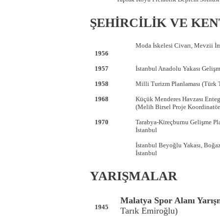
ŞEHİRCİLİK VE KE
Moda İskelesi Civarı, Mevzii İm
1956
1957
İstanbul Anadolu Yakası Gelişm
1958
Milli Turizm Planlaması (Türk T
1968
Küçük Menderes Havzası Enteg
(Melih Birsel Proje Koordinatör
1970
Tarabya-Kireçburnu Gelişme Pla
İstanbul
İstanbul Beyoğlu Yakası, Boğazi
İstanbul
YARIŞMALAR
Malatya Spor Alanı Yarış
1945
Tarık Emiroğlu)