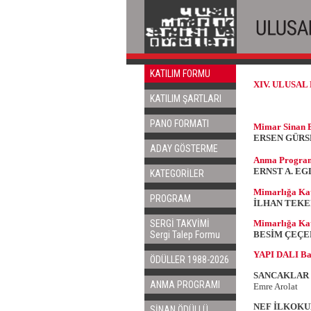
KATILIM FORMU
XIV. ULUSAL
KATILIM ŞARTLARI
PANO FORMATI
Mimar Sinan 
ERSEN GÜRS
ADAY GÖSTERME
Anma Progra
ERNST A. EG
KATEGORİLER
Mimarlığa Kat
PROGRAM
İLHAN TEKE
Mimarlığa Kat
SERGİ TAKVİMİ
BESİM ÇEÇ
Sergi Talep Formu
YAPI DALI Baş
ÖDÜLLER 1988-2026
SANCAKLAR 
ANMA PROGRAMI
Emre Arolat
NEF İLKOK
SİNAN ÖDÜLLÜ