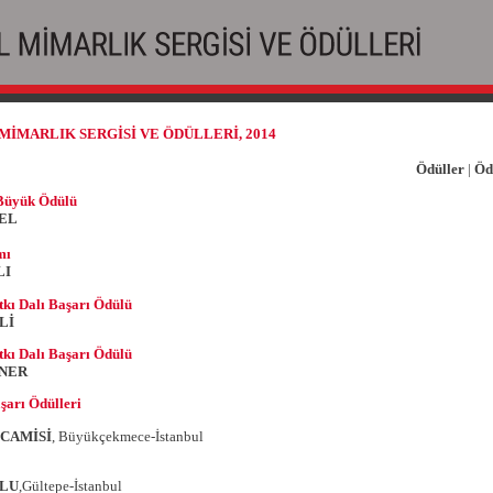
 MİMARLIK SERGİSİ VE ÖDÜLLERİ, 2014
Ödüller
|
Öd
Büyük Ödülü
EL
mı
LI
kı Dalı Başarı Ödülü
Lİ
kı Dalı Başarı Ödülü
ENER
arı Ödülleri
CAMİSİ
, Büyükçekmece-İstanbul
ULU
,Gültepe-İstanbul