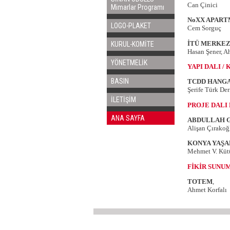
Can Çinici
Mimarlar Programı
NoXX APART
LOGO-PLAKET
Cem Sorguç
İTÜ MERKEZ
KURUL-KOMİTE
Hasan Şener, A
YÖNETMELİK
YAPI DALI / 
BASIN
TCDD HANGA
Şerife Türk 
İLETİŞİM
PROJE DALI B
ANA SAYFA
ABDULLAH G
Alişan Çırakoğl
KONYA YAŞ
Mehmet V. Kütü
FİKİR SUNUM
TOTEM
,
Ahmet Korfalı