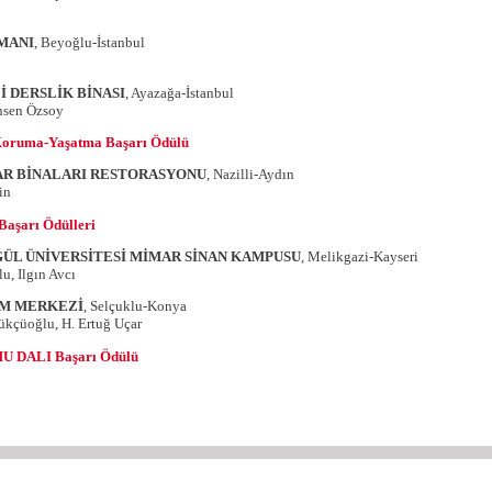
MANI
, Beyoğlu-İstanbul
İ DERSLİK BİNASI
, Ayazağa-İstanbul
hsen Özsoy
Koruma-Yaşatma Başarı Ödülü
R BİNALARI RESTORASYONU
, Nazilli-Aydın
Derin
aşarı Ödülleri
ÜL ÜNİVERSİTESİ MİMAR SİNAN KAMPUSU
, Melikgazi-Kayseri
u, Ilgın Avcı
AM MERKEZİ
, Selçuklu-Konya
kçüoğlu, H. Ertuğ Uçar
U DALI Başarı Ödülü