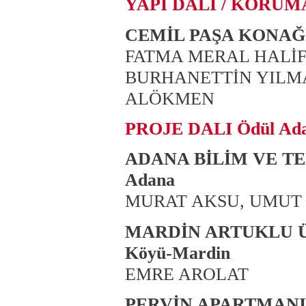
YAPI DALI / KORUM
CEMİL PAŞA KONAĞI
FATMA MERAL HALİF
BURHANETTİN YILM
ALÖKMEN
PROJE DALI Ödül Ada
ADANA BİLİM VE T
Adana
MURAT AKSU, UMUT
MARDİN ARTUKLU Ü
Köyü-Mardin
EMRE AROLAT
PERVİN APARTMANI, K