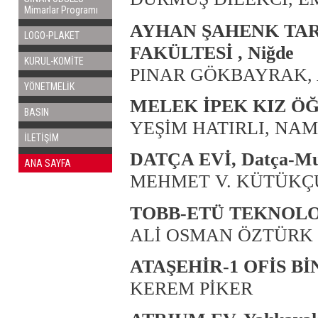
Mimarlar Programı
AYHAN ŞAHENK TAR
LOGO-PLAKET
FAKÜLTESİ , Niğde
KURUL-KOMİTE
PINAR GÖKBAYRAK, 
YÖNETMELİK
MELEK İPEK KIZ ÖĞR
BASIN
YEŞİM HATIRLI, NAM
İLETİŞİM
DATÇA EVİ, Datça-Mu
ANA SAYFA
MEHMET V. KÜTÜKÇ
TOBB-ETÜ TEKNOLOJ
ALİ OSMAN ÖZTÜRK
ATAŞEHİR-1 OFİS BİNA
KEREM PİKER