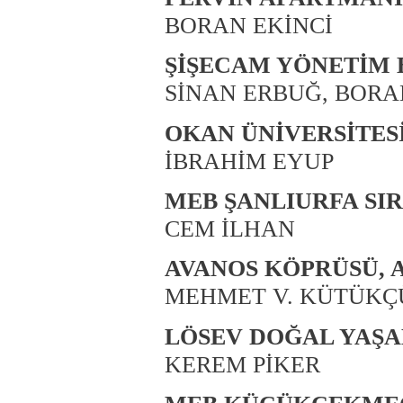
BORAN EKİNCİ
ŞİŞECAM YÖNETİM BİN
SİNAN ERBUĞ, BORA
OKAN ÜNİVERSİTESİ T
İBRAHİM EYUP
MEB ŞANLIURFA SIRR
CEM İLHAN
AVANOS KÖPRÜSÜ, Ava
MEHMET V. KÜTÜKÇ
LÖSEV DOĞAL YAŞAM
KEREM PİKER