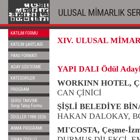
KATILIM FORMU
XIV. ULUSAL MİMAR
KATILIM ŞARTLARI
PANO FORMATI
YAPI DALI Ödül Adayl
ADAY GÖSTERME
KATEGORİLER
WORKINN HOTEL, Çay
PROGRAM
CAN ÇİNİCİ
SERGİ TAKVİMİ
ŞİŞLİ BELEDİYE BİNASI
Sergi Talep Formu
HAKAN DALOKAY, B
ÖDÜLLER 1988-2026
MI'COSTA, Çeşme-İzm
ANMA PROGRAMI
DURMUŞ DİLEKCİ, E
SİNAN ÖDÜLLÜ