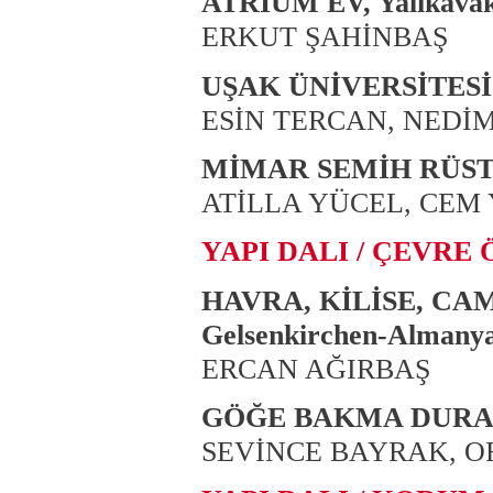
ATRIUM EV, Yalıkava
ERKUT ŞAHİNBAŞ
UŞAK ÜNİVERSİTESİ
ESİN TERCAN, NEDİ
MİMAR SEMİH RÜSTE
ATİLLA YÜCEL, CEM
YAPI DALI / ÇEVRE Ö
HAVRA, KİLİSE, CA
Gelsenkirchen-Almany
ERCAN AĞIRBAŞ
GÖĞE BAKMA DURAĞI, 
SEVİNCE BAYRAK, O