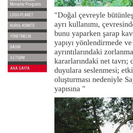
Mimarlar Programı
"Doğal çevreyle bütünleşe
LOGO-PLAKET
ayrı kullanımı, çevresinde
KURUL-KOMİTE
bunu yaparken şarap kavı
YÖNETMELİK
yapıyı yönlendirmede ve 
BASIN
ayrıntılarındaki zorlanm
İLETİŞİM
kararlarındaki net tavrı;
duyulara seslenmesi; etkil
ANA SAYFA
oluşturması nedeniyle
yapısına "