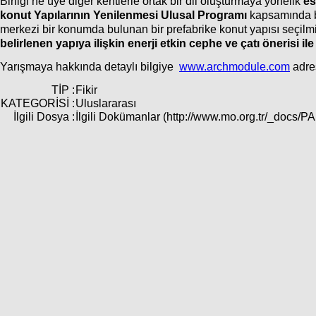
Birliği’ne üye diğer kentlerle ortak bir dil oluşturmaya yönelik
es
konut Yapılarının Yenilenmesi Ulusal Programı
kapsamında bu
merkezi bir konumda bulunan bir prefabrike konut yapısı seçilmi
belirlenen yapıya ilişkin enerji etkin cephe ve çatı önerisi i
Yarışmaya hakkında detaylı bilgiye
www.archmodule.com
adres
TİP :
Fikir
KATEGORİSİ :
Uluslararası
İlgili Dosya :
İlgili Dokümanlar (http://www.mo.org.tr/_doc