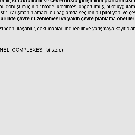
tetik, sürdürülebilir
ve
çevre dostu gelişiminin plânlanmasın
 dönüşüm için bir model üretilmesi öngörülmüş, pilot uygulam
ştir. Yarışmanın amacı, bu bağlamda seçilen bu pilot yapı ve çev
le birlikte çevre düzenlemesi ve yakın çevre planlama öneriler
inden ulaşabilir, dökümanları indirebilir ve yarışmaya kayıt olabi
s/PANEL_COMPLEXES_fails.zip)