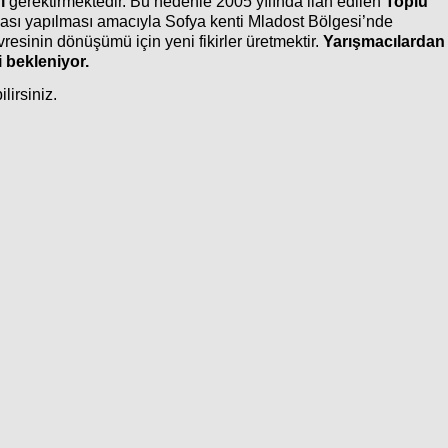
ı
gerektirmektedir. Bu nedenle 2005 yılında ilan edilen
Toplu
ası yapılması amacıyla Sofya kenti Mladost Bölgesi’nde
resinin dönüşümü için yeni fikirler üretmektir.
Yarışmacılardan
i bekleniyor.
lirsiniz.