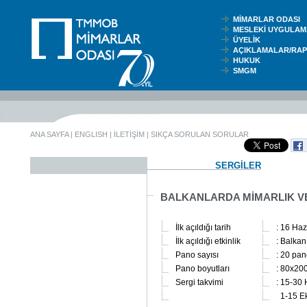
MİMARLAR ODASI
MESLEKİ UYGUL
ÜYELİK
AÇIKLAMALAR/RA
HUKUK
SMGM
ANA SAYFA
|
ENGLISH
|
İLETİŞİM
|
SIKÇA SORULAN SORULAR
SERGİLER
BALKANLARDA MİMARLIK VE
İlk açıldığı tarih
: 16 Ha
İlk açıldığı etkinlik
: Balka
Pano sayısı
: 20 pa
Pano boyutları
: 80x200
Sergi takvimi
: 15-30
1-15 E