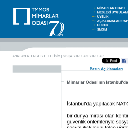
MİMARLAR ODASI
MESLEKİ UYGUL
ÜYELİK
AÇIKLAMALAR/RA
HUKUK
SMGM
ANA SAYFA
|
ENGLISH
|
İLETİŞİM
|
SIKÇA SORULAN SORULAR
Basın Açıklamaları
Mimarlar Odası'nın İstanbul'd
İstanbul’da yapılacak NAT
bir dünya mirası olan kent
güvenlik önlemleriyle sosy
sosyal ilişkilerini felce uğra