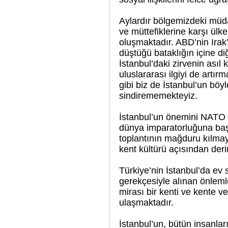
Aylardır bölgemizdeki müda
ve müttefiklerine karşı ülk
oluşmaktadır. ABD’nin Irak
düştüğü bataklığın içine d
İstanbul’daki zirvenin asıl
uluslararası ilgiyi de artı
gibi biz de İstanbul’un böy
sindirememekteyiz.
İstanbul’un önemini NATO 
dünya imparatorluğuna başke
toplantının mağduru kılma
kent kültürü açısından deri
Türkiye’nin İstanbul’da ev 
gerekçesiyle alınan önlem
mirası bir kenti ve kente v
ulaşmaktadır.
İstanbul’un, bütün insanla