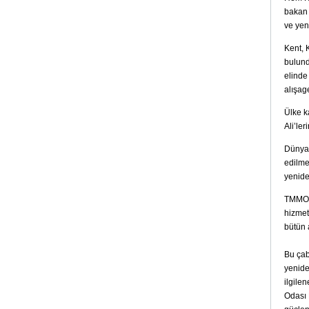
bakan 
ve yen
Kent, 
bulund
elinde
alışag
Ülke k
Ali’le
Dünyan
edilmes
yenide
TMMOB 
hizmet
bütün 
Bu çab
yenide
ilgile
Odası 