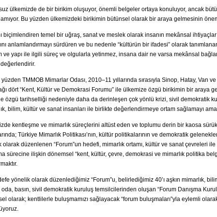
uz ülkemizde de bir birikim oluşuyor, önemli belgeler ortaya konuluyor, ancak bütüns
amıyor. Bu yüzden ülkemizdeki birikimin bütünsel olarak bir araya gelmesinin önemi
 biçimlendiren temel bir uğraş, sanat ve meslek olarak insanın mekânsal ihtiyaçları
nı anlamlandırmayı sürdüren ve bu nedenle “kültürün bir ifadesi” olarak tanımlanan
m ve yapı ile ilgili süreç ve olgularla yetinmez, insana dair ne varsa mekânsal bağl
 değerlendirir.
u yüzden TMMOB Mimarlar Odası, 2010–11 yıllarında sırasıyla Sinop, Hatay, Van ve 
ğı dört “Kent, Kültür ve Demokrasi Forumu” ile ülkemize özgü birikimin bir araya g
e özgü tarihselliği nedeniyle daha da derinleşen çok yönlü krizi, sivil demokratik ku
ık, bilim, kültür ve sanat insanları ile birlikte değerlendirmeye ortam sağlamayı am
zde kentleşme ve mimarlık süreçlerini altüst eden ve toplumu derin bir kaosa sü
arında; Türkiye Mimarlık Politikası’nın, kültür politikalarının ve demokratik gelenekl
k olarak düzenlenen “Forum”un hedefi, mimarlık ortamı, kültür ve sanat çevreleri i
a sürecine ilişkin dönemsel “kent, kültür, çevre, demokrasi ve mimarlık politika bel
maktır.
efe yönelik olarak düzenlediğimiz “Forum”u, belirlediğimiz 40’ı aşkın mimarlık, bilim
, oda, basın, sivil demokratik kuruluş temsilcilerinden oluşan “Forum Danışma Kurulu
el olarak; kentlilerle buluşmamızı sağlayacak “forum buluşmaları”yla eylemli olarak
üyoruz.