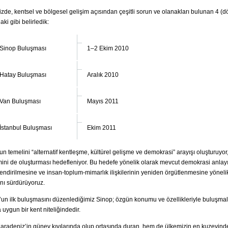
zde, kentsel ve bölgesel gelişim açısından çeşitli sorun ve olanakları bulunan 4 (d
ki gibi belirledik:
 Sinop Buluşması
1–2 Ekim 2010
 Hatay Buluşması
Aralık 2010
 Van Buluşması
Mayıs 2011
 İstanbul Buluşması
Ekim 2011
n temelini “alternatif kentleşme, kültürel gelişme ve demokrasi” arayışı oluşturuyor
ini de oluşturması hedefleniyor. Bu hedefe yönelik olarak mevcut demokrasi anlay
endirilmesine ve insan-toplum-mimarlık ilişkilerinin yeniden örgütlenmesine yöneli
ını sürdürüyoruz.
un ilk buluşmasını düzenlediğimiz Sinop; özgün konumu ve özellikleriyle buluşma
 uygun bir kent niteliğindedir.
radeniz’in güney kıyılarında olup ortasında duran, hem de ülkemizin en kuzeyin