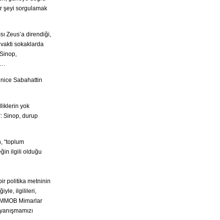
er şeyi sorgulamak
sı Zeus’a direndiği,
vakti sokaklarda
 Sinop,
r…
, nice Sabahattin
iklerin yok
ır: Sinop, durup
, “toplum
in ilgili olduğu
ir politika metninin
le, ilgilileri,
, TMMOB Mimarlar
ayanışmamızı