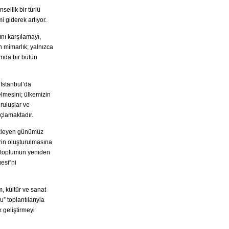
ellik bir türlü
 giderek artıyor.
nı karşılamayı,
 mimarlık; yalnızca
amda bir bütün
İstanbul’da
elmesini; ülkemizin
ruluşlar ve
açlamaktadır.
rükleyen günümüz
erin oluşturulmasına
le toplumun yeniden
gesi”ni
, kültür ve sanat
” toplantılarıyla
 geliştirmeyi