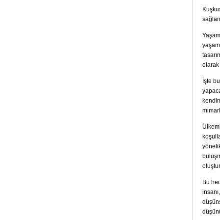
Kuşkus
sağlan
Yaşamı
yaşamı
tasarı
olarak
İşte b
yapaca
kendin
mimarl
Ülkemi
koşull
yöneli
buluşm
oluştur
Bu hed
insanı
düşüns
düşün