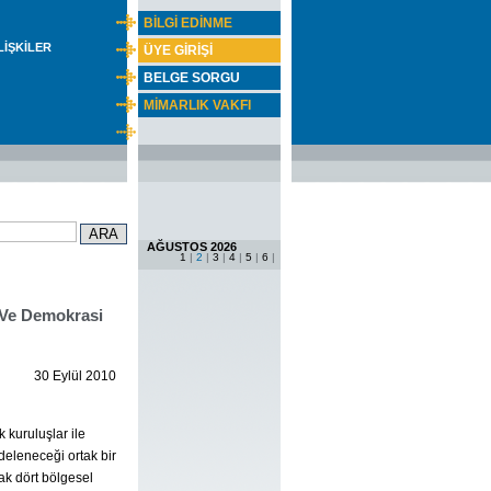
BİLGİ EDİNME
İLİŞKİLER
ÜYE GİRİŞİ
BELGE SORGU
MİMARLIK VAKFI
AĞUSTOS 2026
1
|
2
|
3
|
4
|
5
|
6
|
 Ve Demokrasi
30 Eylül 2010
 kuruluşlar ile
rdeleneceği ortak bir
ak dört bölgesel