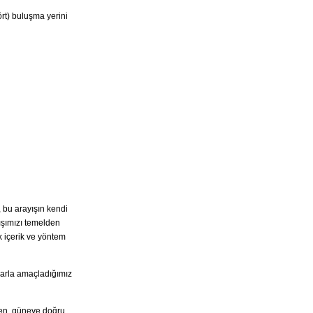
ört) buluşma yerini
, bu arayışın kendi
ışımızı temelden
k içerik ve yöntem
larla amaçladığımız
den, güneye doğru