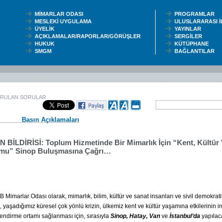
MİMARLAR ODASI
PROGRAMLAR
MESLEKİ UYGULAMA
ULUSLARARASI 
ÜYELİK
YAYINLAR
AÇIKLAMALAR/RAPORLAR/GÖRÜŞLER
SERGİLER
HUKUK
KÜTÜPHANE
SMGM
BAĞLANTILAR
ORULAN SORULAR
Basın Açıklamaları
N BİLDİRİSİ: Toplum Hizmetinde Bir Mimarlık İçin “Kent, Kültür
mu” Sinop Buluşmasına Çağrı…
Mimarlar Odası olarak, mimarlık, bilim, kültür ve sanat insanları ve sivil demokratik
te, yaşadığımız küresel çok yönlü krizin, ülkemiz kent ve kültür yaşamına etkilerinin i
endirme ortamı sağlanması için, sırasıyla
Sinop, Hatay, Van
ve
İstanbul’da
yapılac