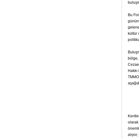
buluş
Bu For
günümü
gelene
kültür
politik
Buluşm
bölge,
Cezaev
Hakkı 
TMMOB 
aşağıd
Kentler
olarak
önemli
alıyor