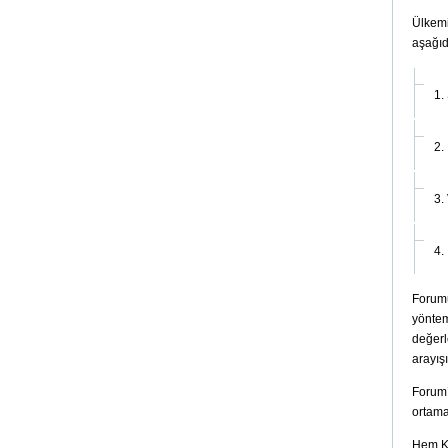
Ülkemi
aşağıda
1.
2.
3.
4.
Forumu
yöntem
değerl
arayış
Forum’
ortama
Hem Ka