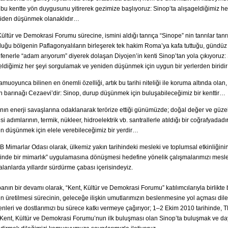
bu kentte yön duygusunu yitirerek gezimize başlıyoruz: Sinop’ta alışageldiğimiz h
iden düşünmek olanaklıdır…
Kültür ve Demokrasi Forumu sürecine, ismini aldığı tanrıça “Sinope” nin tanrılar tanrı
uğu bölgenin Paflagonyalıların birleşerek tek hakim Roma’ya kafa tuttuğu, gündüz 
 fenerle “adam arıyorum” diyerek dolaşan Diyojen’in kenti Sinop’tan yola çıkıyoruz:
eldiğimiz her şeyi sorgulamak ve yeniden düşünmek için uygun bir yerlerden biridi
amuoyunca bilinen en önemli özelliği, artık bu tarihi niteliği ile koruma altında olan
rin barınağı Cezaevi’dir: Sinop, durup düşünmek için buluşabileceğimiz bir kenttir…
ın enerji savaşlarına odaklanarak terörize ettiği günümüzde; doğal değer ve güzell
i adımlarının, termik, nükleer, hidroelektrik vb. santrallerle atıldığı bir coğrafyadad
n düşünmek için elele verebileceğimiz bir yerdir…
Mimarlar Odası olarak, ülkemiz yakın tarihindeki mesleki ve toplumsal etkinliğinin
inde bir mimarlık” uygulamasına dönüşmesi hedefine yönelik çalışmalarımızı mesleğ
alanlarda yıllardır sürdürme çabası içerisindeyiz.
anın bir devamı olarak, “Kent, Kültür ve Demokrasi Forumu” katılımcılarıyla birlikte b
n üretilmesi sürecinin, geleceğe ilişkin umutlarımızın beslenmesine yol açması dileğiy
nenleri ve dostlarımızı bu sürece katkı vermeye çağırıyor; 1–2 Ekim 2010 tarihinde
Kent, Kültür ve Demokrasi Forumu’nun ilk buluşması olan Sinop’ta buluşmak ve d