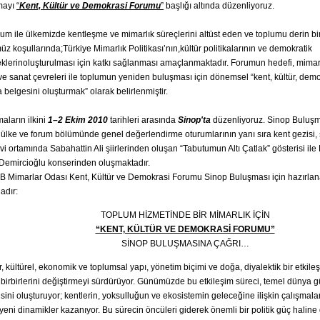
mayı
“
Kent, Kültür ve Demokrasi Forumu
”
başlığı altında düzenliyoruz.
um ile ülkemizde kentleşme ve mimarlık süreçlerini altüst eden ve toplumu derin b
z koşullarında;Türkiye Mimarlık Politikası’nın,kültür politikalarının ve demokratik
klerinoluşturulması için katkı sağlanması amaçlanmaktadır. Forumun hedefi, mimarlı
 ve sanat çevreleri ile toplumun yeniden buluşması için dönemsel “kent, kültür, dem
a belgesini oluşturmak” olarak belirlenmiştir.
aların ilkini
1–2 Ekim 2010
tarihleri arasında
Sinop'ta
düzenliyoruz. Sinop Buluşm
 ülke ve forum bölümünde genel değerlendirme oturumlarının yanı sıra kent gezisi, 
i ortamında Sabahattin Ali şiirlerinden oluşan “Tabutumun Altı Çatlak” gösterisi ile
Demircioğlu konserinden oluşmaktadır.
Mimarlar Odası Kent, Kültür ve Demokrasi Forumu Sinop Buluşması için hazırlanan
adır:
TOPLUM HİZMETİNDE BİR MİMARLIK İÇİN
“KENT, KÜLTÜR VE DEMOKRASİ FORUMU”
SİNOP BULUŞMASINA ÇAĞRI…
, kültürel, ekonomik ve toplumsal yapı, yönetim biçimi ve doğa, diyalektik bir etkileşi
 birbirlerini değiştirmeyi sürdürüyor. Günümüzde bu etkileşim süreci, temel dünya
sini oluşturuyor; kentlerin, yoksulluğun ve ekosistemin geleceğine ilişkin çalışmalar
, yeni dinamikler kazanıyor. Bu sürecin öncüleri giderek önemli bir politik güç haline 