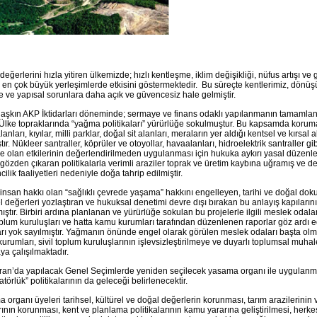
değerlerini hızla yitiren ülkemizde; hızlı kentleşme, iklim değişikliği, nüfus artışı 
ri en çok büyük yerleşimlerde etkisini göstermektedir. Bu süreçte kentlerimiz, dönü
re ve yapısal sorunlara daha açık ve güvencesiz hale gelmiştir.
ı aşkın AKP İktidarları döneminde; sermaye ve finans odaklı yapılanmanın tamaml
Ülke topraklarında “yağma politikaları” yürürlüğe sokulmuştur. Bu kapsamda koruma
lanları, kıyılar, milli parklar, doğal sit alanları, meraların yer aldığı kentsel ve kırsa
tır. Nükleer santraller, köprüler ve otoyollar, havaalanları, hidroelektrik santraller gi
e olan etkilerinin değerlendirilmeden uygulanması için hukuka aykırı yasal düzenlem
 gözden çıkaran politikalarla verimli araziler toprak ve üretim kaybına uğramış ve d
ilik faaliyetleri nedeniyle doğa tahrip edilmiştir.
insan hakkı olan “sağlıklı çevrede yaşama” hakkını engelleyen, tarihi ve doğal dok
el değerleri yozlaştıran ve hukuksal denetimi devre dışı bırakan bu anlayış kapıların
ştır. Birbiri ardına planlanan ve yürürlüğe sokulan bu projelerle ilgili meslek odaları
toplum kuruluşları ve hatta kamu kurumları tarafından düzenlenen raporlar göz ardı e
arı yok sayılmıştır. Yağmanın önünde engel olarak görülen meslek odaları başta olm
urumları, sivil toplum kuruluşlarının işlevsizleştirilmeye ve duyarlı toplumsal muhale
ya çalışılmaktadır.
ran’da yapılacak Genel Seçimlerde yeniden seçilecek yasama organı ile uygulan
atörlük” politikalarının da geleceği belirlenecektir.
 organı üyeleri tarihsel, kültürel ve doğal değerlerin korunması, tarım arazilerinin
rının korunması, kent ve planlama politikalarının kamu yararına geliştirilmesi, herk