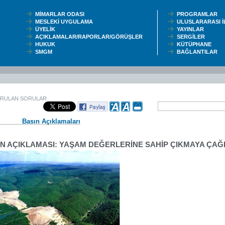
MİMARLAR ODASI
PROGRAMLAR
MESLEKİ UYGULAMA
ULUSLARARASI 
ÜYELİK
YAYINLAR
AÇIKLAMALAR/RAPORLAR/GÖRÜŞLER
SERGİLER
HUKUK
KÜTÜPHANE
SMGM
BAĞLANTILAR
ORULAN SORULAR
Basın Açıklamaları
N AÇIKLAMASI: YAŞAM DEĞERLERİNE SAHİP ÇIKMAYA ÇAĞR