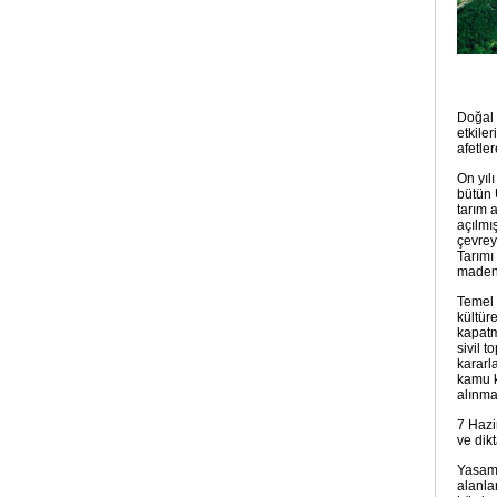
Doğal 
etkile
afetle
On yıl
bütün 
tarım a
açılmış
çevrey
Tarımı
madenc
Temel 
kültür
kapatmı
sivil 
kararl
kamu k
alınma
7 Hazi
ve dikt
Yasama
alanla