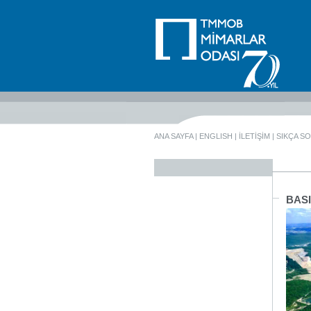
ANA SAYFA
|
ENGLISH
|
İLETİŞİM
|
SIKÇA S
BASI