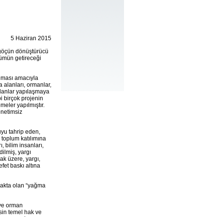
5 Haziran 2015
ve göçün dönüştürücü
şümün getireceği
anması amacıyla
 alanları, ormanlar,
l alanlar yapılaşmaya
bi birçok projenin
eler yapılmıştır.
enetimsiz
uyu tahrip eden,
ı toplum katılımına
, bilim insanları,
dilmiş, yargı
ak üzere, yargı,
fet baskı altına
makta olan “yağma
 ve orman
esin temel hak ve