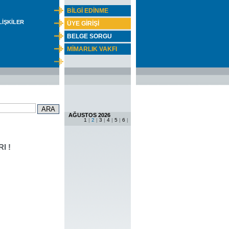
BİLGİ EDİNME
İLİŞKİLER
ÜYE GİRİŞİ
BELGE SORGU
MİMARLIK VAKFI
AĞUSTOS 2026
1
|
2
|
3
|
4
|
5
|
6
|
I !