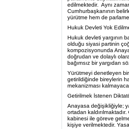
edilmektedir. Aynı zaman
Cumhurbaşkanının belirley
yürütme hem de parlamen
Hukuk Devleti Yok Edilme
Hukuk devleti yargının b
olduğu siyasi partinin ço
kompozisyonunda Anaya
doğrudan ve dolaylı olar
bağımsız bir yargıdan s
Yürütmeyi denetleyen bir 
getirildiğinde bireylerin
mekanizması kalmayacak
Getirilmek İstenen Diktatö
Anayasa değişikliğiyle; 
ortadan kaldırılmaktadı
kabinesi ile göreve gelme
kişiye verilmektedir. Ya