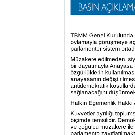
TBMM Genel Kurulunda 9 
oylamayla görüşmeye açı
parlamenter sistem ortad
Müzakere edilmeden, siy
bir dayatmayla Anayasa d
özgürlüklerin kullanılmas
anayasanın değiştirilmesi 
antidemokratik koşullarda
sağlanacağını düşünmek b
Halkın Egemenlik Hakkı A
Kuvvetler ayrılığı toplum
biçimde temsilidir. Demok
ve çoğulcu müzakere ile s
parlamento zayıflatılmak