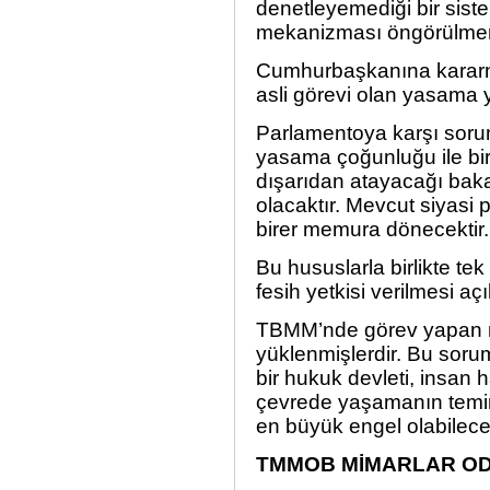
denetleyemediği bir sist
mekanizması öngörülmem
Cumhurbaşkanına kararn
asli görevi olan yasama y
Parlamentoya karşı sorum
yasama çoğunluğu ile
bi
dışarıdan atayacağı baka
olacaktır. Mevcut siyasi p
birer memura dönecektir.
Bu hususlarla birlikte te
fesih yetkisi verilmesi aç
TBMM’nde görev yapan mill
yüklenmişlerdir. Bu soru
bir
hukuk
devleti, insan 
çevrede yaşamanın temin
en büyük engel olabilece
TMMOB MİMARLAR OD