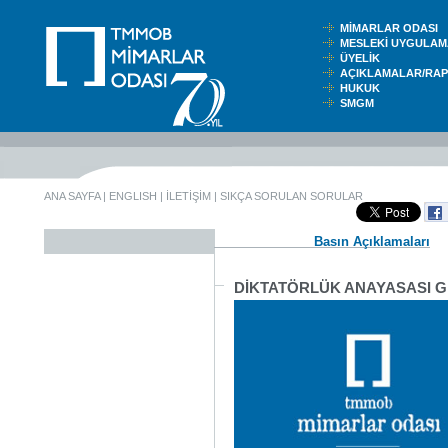
MİMARLAR ODASI
MESLEKİ UYGUL
ÜYELİK
AÇIKLAMALAR/RA
HUKUK
SMGM
ANA SAYFA
|
ENGLISH
|
İLETİŞİM
|
SIKÇA SORULAN SORULAR
Basın Açıklamaları
DİKTATÖRLÜK ANAYASASI GE