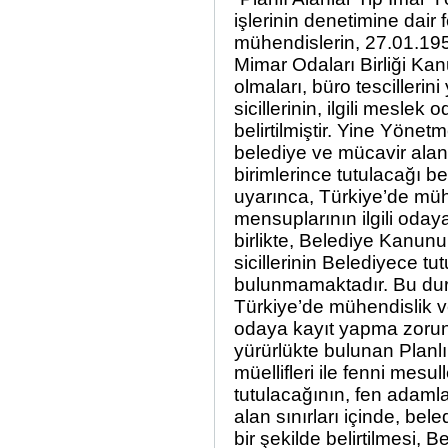
işlerinin denetimine dair
mühendislerin, 27.01.195
Mimar Odaları Birliği Kan
olmaları, büro tescillerini
sicillerinin, ilgili meslek
belirtilmiştir. Yine Yönetm
belediye ve mücavir alanı s
birimlerince tutulacağı be
uyarınca, Türkiye’de müh
mensuplarının ilgili oda
birlikte, Belediye Kanunu’
sicillerinin Belediyece tu
bulunmamaktadır. Bu dur
Türkiye’de mühendislik ve
odaya kayıt yapma zorun
yürürlükte bulunan Planlı
müellifleri ile fenni mesull
tutulacağının, fen adamlar
alan sınırları içinde, bele
bir şekilde belirtilmesi, 