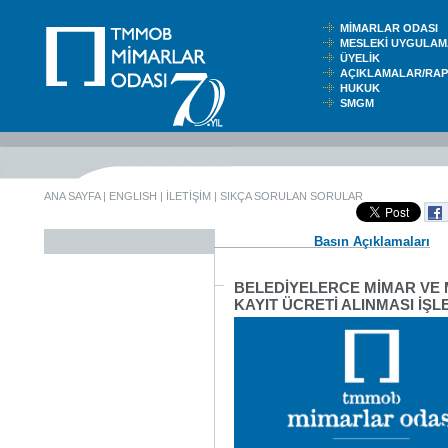
MİMARLAR ODASI
MESLEKİ UYGUL
ÜYELİK
AÇIKLAMALAR/RA
HUKUK
SMGM
ANA SAYFA
|
ENGLISH
|
İLETİŞİM
|
SIKÇA SORULAN SORULAR
Basın Açıklamaları
BELEDİYELERCE MİMAR VE 
KAYIT ÜCRETİ ALINMASI İŞL