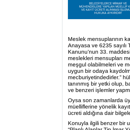
Meslek mensuplarının kayı
Anayasa ve 6235 sayılı T
Kanunu’nun 33. maddes
meslekleri mensupları mesl
meşgul olabilmeleri ve me
uygun bir odaya kaydolm
mecburiyetindedirler.
” h
tanınmış bir yetki olup, 
ve benzeri işlemler yapm
Oysa son zamanlarda üyel
müelliflerine yönelik kayı
ücreti aldığına dair bilge
Konuyla ilgili benzer bi
“Planlı Alanlar Tip İmar Y