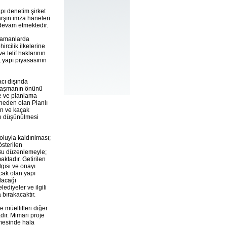
apı denetim şirket
arşın imza haneleri
ı devam etmektedir.
 zamanlarda
rcilik ilkelerine
e telif haklarının
, yapı piyasasının
cı dışında
ılaşmanın önünü
me ve planlama
 neden olan Planlı
an ve kaçak
kte düşünülmesi
oluyla kaldırılması;
sterilen
 Bu düzenlemeyle;
aktadır. Getirilen
lgisi ve onayı
cak olan yapı
ılacağı
diyeler ve ilgili
bırakacaktır.
e müellifleri diğer
dır. Mimari proje
nmesinde hala