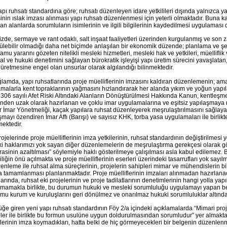
apı ruhsatı standardına göre; ruhsatı düzenleyen idare yetkilileri dışında yalnızca y
isinin ıslak imzası alınması yapı ruhsatı düzenlenmesi için yeterli olmaktadır. Buna k
ılan alanlarda sorumluların isimlerinin ve ilgili bilgilerinin kaydedilmesi uygulamas
zde, sermaye ve rant odaklı, salt inşaat faaliyetleri üzerinden kurgulanmış ve son
ülebilir olmadığı daha net biçimde anlaşılan bir ekonomik düzende; planlama ve şehi
amu yararını gözeten nitelikli mesleki hizmetleri, mesleki hak ve yetkileri, müelliflik v
l ve hukuki denetimini sağlayan bürokratik işleyişi yapı üretim sürecini yavaşlatan
iş üretmesine engel olan unsurlar olarak algılandığı bilinmektedir.
lamda, yapı ruhsatlarında proje müelliflerinin imzasını kaldıran düzenlemenin; ama
malarla kent topraklarının yağmasını hızlandırarak her alanda yıkım ve yoğun yap
306 sayılı Afet Riski Altındaki Alanların Dönüştürülmesi Hakkında Kanun, kentleş
rinden uzak olarak hazırlanan ve çoklu imar uygulamalarına ve eşitsiz yapılaşmaya
r İmar Yönetmeliği, kaçak yapılara ruhsat düzenleyerek meşrulaştırılmasını sağlay
şmayı özendiren İmar Affı (Barışı) ve sayısız KHK, torba yasa uygulamaları ile birli
ektedir.
ojelerinde proje müelliflerinin imza yetkilerinin, ruhsat standardının değiştirilmesi y
i haklarımızı yok sayan diğer düzenlemelerin de meşrulaştırma gerekçesi olarak gö
rasinin azaltılması” söylemiyle haklı gösterilmeye çalışılması asla kabul edilemez.
liğin önü açılmakta ve proje müelliflerinin eserleri üzerindeki tasarrufları yok sayılm
enleme ile ruhsat alma süreçlerinin, projelerin sahipleri mimar ve mühendislerin bi
a tamamlanması planlanmaktadır. Proje müelliflerinin imzaları alınmadan hazırlana
larında, ruhsat eki projelerinin ve proje tadilatlarının denetimlerinin hangi yolla yap
lmamakla birlikte, bu durumun hukuki ve mesleki sorumluluğu uygulamayı yapan bele
mu kurum ve kuruluşlarını geri dönülmez ve onarılmaz hukuki sorumluluklar altında 
üğe giren yeni yapı ruhsatı standardının Föy 2/a içindeki açıklamalarda “
Mimari proj
iler ile birlikte bu formun usulüne uygun doldurulmasından sorumludur
” yer almakta
flerinin imza koymadıkları, hatta belki de hiç görmeyecekleri bir belgenin düzenle