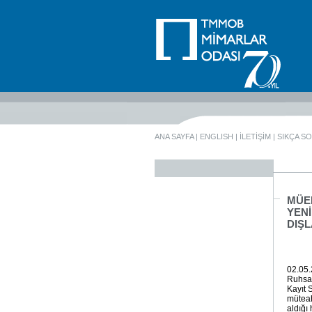
ANA SAYFA
|
ENGLISH
|
İLETİŞİM
|
SIKÇA S
MÜE
YENİ
DIŞL
02.05.
Ruhsat
Kayıt 
müteah
aldığı 