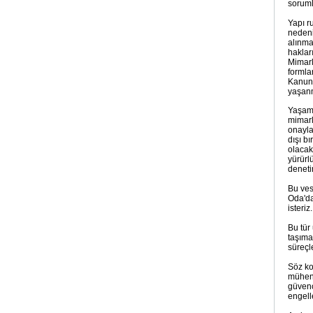
soruml
Yapı r
nedeni
alınmas
haklar
Mimarl
formla
Kanunu
yaşanm
Yaşama
mimarl
onayla
dışı b
olacak
yürürl
deneti
Bu ves
Oda'da
isteriz.
Bu tür
taşıma
süreçl
Söz ko
mühend
güvenc
engell