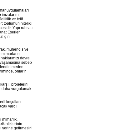
 imar uygulamaları
e imzalarının
liflik ve telif
; toplumun nitelikli
esidir. Yapı ruhsatı
anat Eserleri
zlığın
rak, mühendis ve
e mimarların
i haklarımızı devre
r yaşamasına sebep
rlendirilmeden
timinde, onların
karşı, projelerini
kez daha vurgulamak
li koşulları
acak yargı
i mimarlık,
kinliklerinin
 yerine getirmesini