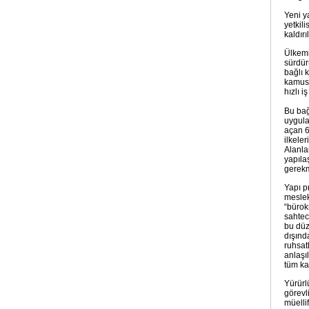
Yeni y
yetkil
kaldır
Ülkemi
sürdür
bağlı k
kamusa
hızlı 
Bu bağ
uygula
açan 6
ilkele
Alanla
yapıla
gerekm
Yapı pr
meslek
“bürok
sahteci
bu düz
dışınd
ruhsat
anlaşı
tüm ka
Yürürl
görevl
müelli