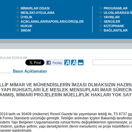
MİMARLAR ODASI
PROGRAMLAR
MESLEKİ UYGULAMA
ULUSLARARASI 
ÜYELİK
YAYINLAR
AÇIKLAMALAR/RAPORLAR/GÖRÜŞLER
SERGİLER
HUKUK
KÜTÜPHANE
SMGM
BAĞLANTILAR
ORULAN SORULAR
Basın Açıklamaları
LLİF MİMAR VE MÜHENDİSLERİN İMZASI OLMAKSIZIN HAZI
 YAPI RUHSATLARI İLE MESLEK MENSUPLARI İMAR SÜRECİ
ANMIŞ, MİMARİ PROJELERİN MÜELLİFLİK HAKLARI YOK SAY
2018 tarih ve 30409 (mükerrer) Resmî Gazete’de yayımlanan tebliğ ile, TS 8737
no
ı Formu Standardı yürürlüğe girmiştir. Tebliğin ardından İçişleri Bakanlığı tarafın
Sistemi Yapı Belgeleri Uygulamasında ruhsat formu değişikliklerinin işlenmesiyle; ya
hidinin, şantiye şefinin, yapı denetçilerinin (fenni mesullerin) ve proje müelliflerin 
haneler kaldırılmıştır.