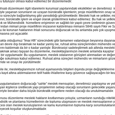
u tutuluyor olması kabul edilemez bir düzenlemedir.
uhsatı düzenleyen ilgili idarelerin kurumsal yapılarındaki eksiklikler ve denetimsiz
yle yaşanan sorunların ve uzayan bürokratik işlemlerin; proje müelliflerinin onay v
ı süreciyle bağlantılıymış gibi yansıtıldığı görülmektedir. Mesleki hak ve yetkiler, müel
ının; bürokratik işlem ve engel olarak gösterilmesi kabul edilemez. Bu hak ve yetkiler
ık ve Mühendislik hizmetlere erişiminin ve sağlıklı bir yapılı çevre üretiminin güvenc
rından mimari proje müellifinin imzasının kaldırılması mimarın 5846 sayılı Fikir ve S
 ile korunan haklarının ihlali sonucunu doğuracak ve bu anlamda pek çok uyuşma
asına yol açacaktır.
kta olduğumuz “İmar Affı” sürecindeki gibi tamamen vatandaşın beyanına dayana
arı devre dışı bırakmak ne kadar yanlış ise, ruhsat alma süreçlerinden mühendis v
rını kaldırmak da bir o kadar yanlıştır. Bürokrasiyi sadeleştirmek adı altında meslek
ırakmak amacı taşıyan bu düzenleme, meslektaşlarımızın mesleki anlamda kayıpla
 bir uygulamadır. Bu uygulamanın, meslek odalarının görüşleri alınmadan ve değe
üğe sokulması kabul edilemez. Ruhsat alma süreçleri mühendis ve mimarların göze
mde ve onayı ile yürütülmedir.
ile ile; meslektaşlarımızın ruhsat aşamasında bilgileri dışında proje değişikliklerine 
 kayıt altına aldırmalarının telif hakkı ihlallerine karşı güvence sağlayacağını bir 
 uygulamaların doğuracağı “sahte” meslek mensupları, denetimsiz yapılaşma ve yeter
yan kişilerce üretilecek yapı projelerinin sebep olacağı sorunların gelecekte yaşan
eriyle beraber daha büyük bürokratik engellere neden olacağı da unutulmamalıdır.
nusu düzenleme mesleki hakların kısıtlanması yoluyla; uzmanların sunduğu nitelikl
islik ve planlama hizmetlerinin de topluma ulaşmasını ve meslek mensuplarının yet
esi olan meslek kuruluşlarının ve kamu kurumlarının topluma karşı sorumluluklarını
eyecek koşullar oluşturulmaktadır.