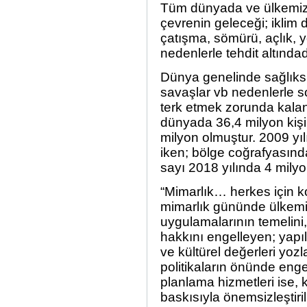
Tüm dünyada ve ülkemizde
çevrenin geleceği; iklim d
çatışma, sömürü, açlık, yo
nedenlerle tehdit altındad
Dünya genelinde sağlıksız
savaşlar vb nedenlerle s
terk etmek zorunda kalanl
dünyada 36,4 milyon kişi
milyon olmuştur. 2009 yı
iken; bölge coğrafyasınd
sayı 2018 yılında 4 milyo
“Mimarlık… herkes için k
mimarlık gününde ülkemi
uygulamalarının temelini,
hakkını engelleyen; yapıl
ve kültürel değerleri yozl
politikaların önünde engel
planlama hizmetleri ise,
baskısıyla önemsizleştiri