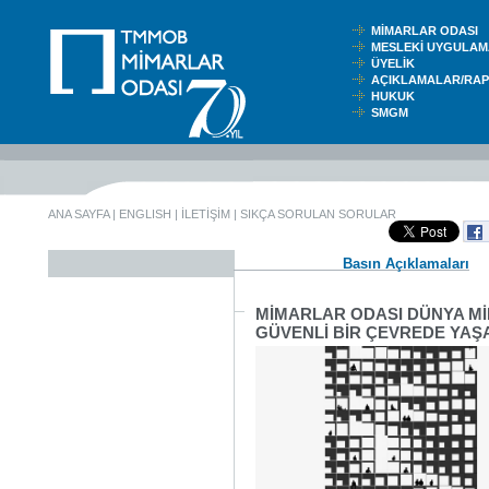
MİMARLAR ODASI
MESLEKİ UYGUL
ÜYELİK
AÇIKLAMALAR/RA
HUKUK
SMGM
ANA SAYFA
|
ENGLISH
|
İLETİŞİM
|
SIKÇA SORULAN SORULAR
Basın Açıklamaları
MİMARLAR ODASI DÜNYA Mİ
GÜVENLİ BİR ÇEVREDE YAŞ