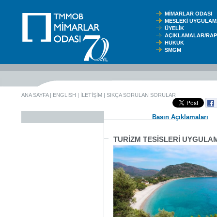
MİMARLAR ODASI
MESLEKİ UYGUL
ÜYELİK
AÇIKLAMALAR/RA
HUKUK
SMGM
ANA SAYFA
|
ENGLISH
|
İLETİŞİM
|
SIKÇA SORULAN SORULAR
Basın Açıklamaları
TURİZM TESİSLERİ UYGULA