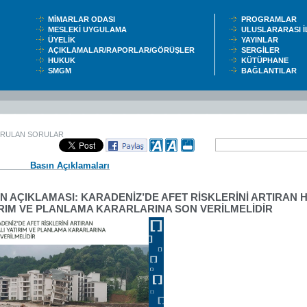
MİMARLAR ODASI
PROGRAMLAR
MESLEKİ UYGULAMA
ULUSLARARASI 
ÜYELİK
YAYINLAR
AÇIKLAMALAR/RAPORLAR/GÖRÜŞLER
SERGİLER
HUKUK
KÜTÜPHANE
SMGM
BAĞLANTILAR
ORULAN SORULAR
Basın Açıklamaları
N AÇIKLAMASI: KARADENİZ’DE AFET RİSKLERİNİ ARTIRAN H
IRIM VE PLANLAMA KARARLARINA SON VERİLMELİDİR