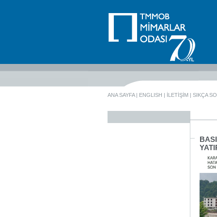
ANA SAYFA
|
ENGLISH
|
İLETİŞİM
|
SIKÇA S
BASI
YAT