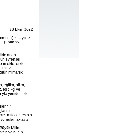
28 Ekim 2022
emenliğin kayıtsız
ruluşunun 99.
ikte artan
ukun evrensel
nenmekte, erkler
laşma ve
özgün mimarlık
 eğitim, bilim,
 eşitlikçi ve
ıyla yeniden işler
lerinin
larının
lenme” mücadelesinin
a vurgulamaktayız.
 Büyük Millet
mızın ve bütün