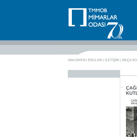
ANA SAYFA
|
ENGLISH
|
İLETİŞİM
|
SIKÇA S
ÇAĞ
KUT