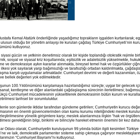
ustafa Kemal Atatürk önderliğinde yaşadığımız toprakların işgalden kurtarılarak; eg
z ulusun olduğu bir yönetim anlayışı ile kurulan çağdaş Türkiye Cumhuriyeti’nin ku
ümünü kutluyoruz.
 siyasi gücün ve yetkinin denetimsiz olarak bir kişide toplandığı otokratik rejimle birl
ik, sosyal ve siyasal kriz koşullarında; eşitsizlik ve adaletsizlik yükselmekte, huk
rine ve demokrasiye aykırı kararlar alınmakta, bireysel temel hak ve özgürlükler çiğ
ğı ilkesi yok sayılarak yargı bağımsızlığı ve tarafsızlığı ortadan kaldırılmakta, çağdaş
aşma karşıtı uygulamalar artmaktadır. Cumhuriyet devrimi ve değerli kazanımları, 
 ve bellek değerleri yok edilmektedir.
şunun 100.Yıldönümünü karşılamaya hazırlandığımız süreçte; uygar bir gelecek için,
, sanat, kentleşme ve diğer alanlardaki çağdaşlaşma sürecinin ilerletilmesi; bağımsız,
ükçü Cumhuriyet mücadelesinin yükseltilerek demokrasinin bütün kurum ve kurallar
tirilmesi tarihsel bir sorumluluktur.
enle son günlerde iktidar tarafından gündeme getirilen; Cumhuriyetin kurucu değer
lmasının en önemli güvencelerinden olan kamu kurumu niteliğindeki meslek kuruluş
izleştirilmesine yönelik girişimlere karşı; meslek alanlarımıza ilişkin “hak ve örgüt
tilmesi gerektiğinin bilgi, birikimi ve bilinciyle hareket etmenin önemini bir kez dah
ar Odası olarak; Cumhuriyetin kuruluşunun 99.yılında bütün ilgili kesimleri Türkiye
i’ne ve laik, demokratik parlamenter sisteme sahip çıkmaya çağırıyor meslektaşları
şlarımızın “Cumhuriyet Bayramı”nı kutluyoruz.