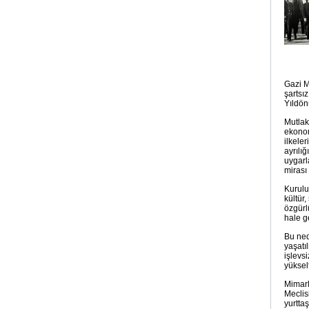
Gazi M
şartsı
Yıldön
Mutlak
ekonom
ilkele
ayrılı
uygarl
mirası
Kurulu
kültür
özgürl
hale ge
Bu ned
yaşatı
işlevs
yüksel
Mimarl
Meclis
yurtta