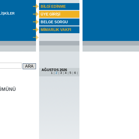
BİLGİ EDİNME
İLİŞKİLER
ÜYE GİRİŞİ
BELGE SORGU
MİMARLIK VAKFI
AĞUSTOS 2026
1
|
2
|
3
|
4
|
5
|
6
|
NÜMÜNÜ