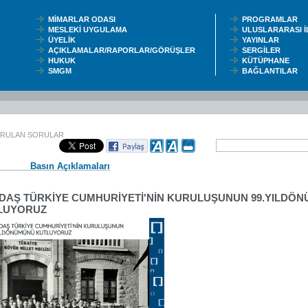
MİMARLAR ODASI
PROGRAMLAR
MESLEKİ UYGULAMA
ULUSLARARASI 
ÜYELİK
YAYINLAR
AÇIKLAMALAR/RAPORLAR/GÖRÜŞLER
SERGİLER
HUKUK
KÜTÜPHANE
SMGM
BAĞLANTILAR
ORULAN SORULAR
Basın Açıklamaları
DAŞ TÜRKİYE CUMHURİYETİ'NİN KURULUŞUNUN 99.YILDÖ
LUYORUZ