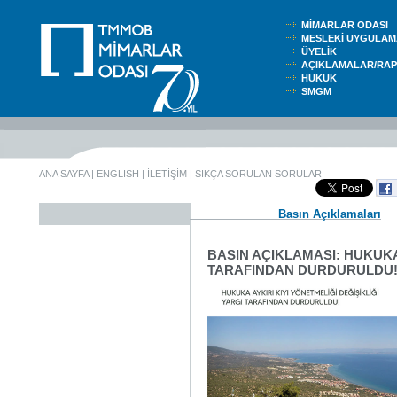
MİMARLAR ODASI
MESLEKİ UYGUL
ÜYELİK
AÇIKLAMALAR/RA
HUKUK
SMGM
ANA SAYFA
|
ENGLISH
|
İLETİŞİM
|
SIKÇA SORULAN SORULAR
Basın Açıklamaları
BASIN AÇIKLAMASI: HUKUKA 
TARAFINDAN DURDURULDU