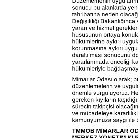
Düzenlemenin uygulanmas
sonucu bu alanlarda yen
tahribatına neden olacağı b
Değişikliği Bakanlığınc
yararı ve hizmet gerekler
hususunun ortaya konula
hükümlerine aykırı uygula
korunmasına aykırı uygul
daraltılması sonucunu do
yararlanmada önceliği 
hükümleriyle bağdaşmaya
Mimarlar Odası olarak; b
düzenlemelerin ve uygulam
önemle vurguluyoruz. Her
gereken kıyıların taşıdığ
sürecin takipçisi olacağı
ve mücadeleye kararlılık
kamuoyumuza saygı ile 
TMMOB MİMARLAR OD
MERKEZ YÖNETİM KU