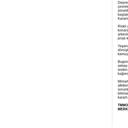
Deprem
çevrel
yöneli
başlat
Kararna
Riskli
konara
arkeol
proje k
Yaşana
dönüşt
kamuya
Bugüne
sebep 
üretim
bağıms
Mimarl
afetle
soruml
bilims
kararl
TMMO
MERK