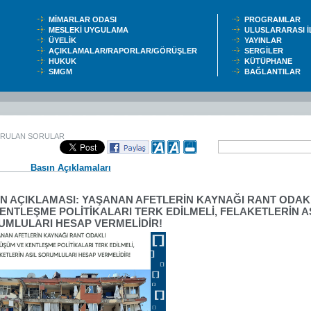
MİMARLAR ODASI
PROGRAMLAR
MESLEKİ UYGULAMA
ULUSLARARASI 
ÜYELİK
YAYINLAR
AÇIKLAMALAR/RAPORLAR/GÖRÜŞLER
SERGİLER
HUKUK
KÜTÜPHANE
SMGM
BAĞLANTILAR
ORULAN SORULAR
Basın Açıklamaları
IN AÇIKLAMASI: YAŞANAN AFETLERİN KAYNAĞI RANT ODA
ENTLEŞME POLİTİKALARI TERK EDİLMELİ, FELAKETLERİN A
UMLULARI HESAP VERMELİDİR!