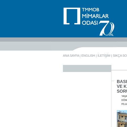
ANA SAYFA
|
ENGLISH
|
İLETİŞİM
|
SIKÇA S
BAS
VE K
SOR