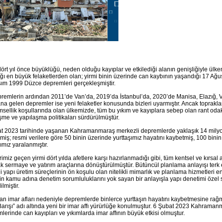
dört yıl önce büyüklüğü, neden olduğu kayıplar ve etkilediği alanın genişliğiyle ülk
ğı en büyük felaketlerden olan; yirmi binin üzerinde can kaybının yaşandığı 17 Ağu
ım 1999 Düzce depremleri gerçekleşmiştir.
remlerin ardından 2011’de Van’da, 2019’da İstanbul’da, 2020’de Manisa, Elazığ, V
a gelen depremler ise yeni felaketler konusunda bizleri uyarmıştır. Ancak toprakla
sellik koşullarında olan ülkemizde, tüm bu yıkım ve kayıplara sebep olan rant odak
şme ve yapılaşma politikaları sürdürülmüştür.
t 2023 tarihinde yaşanan Kahramanmaraş merkezli depremlerde yaklaşık 14 milyo
nmiş; resmi verilere göre 50 binin üzerinde yurttaşımız hayatını kaybetmiş, 100 bini
şımız yaralanmıştır.
rimiz geçen yirmi dört yılda afetlere karşı hazırlanmadığı gibi, tüm kentsel ve kırsal 
ak sermaye ve yatırım araçlarına dönüştürülmüştür. Bütüncül planlama anlayışı terk e
i yapı üretim süreçlerinin ön koşulu olan nitelikli mimarlık ve planlama hizmetleri en
in kamu adına denetim sorumluluklarını yok sayan bir anlayışla yapı denetimi özel 
lmiştir.
lan imar afları nedeniyle depremlerde binlerce yurttaşın hayatını kaybetmesine rağ
Barışı” adı altında yeni bir imar affı yürürlüğe konulmuştur. 6 Şubat 2023 Kahrama
lerinde can kayıpları ve yıkımlarda imar affının büyük etkisi olmuştur.