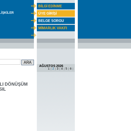
BİLGİ EDİNME
İLİŞKİLER
ÜYE GİRİŞİ
BELGE SORGU
MİMARLIK VAKFI
AĞUSTOS 2026
1
|
2
|
3
|
4
|
5
|
6
|
KLI DÖNÜŞÜM
SIL