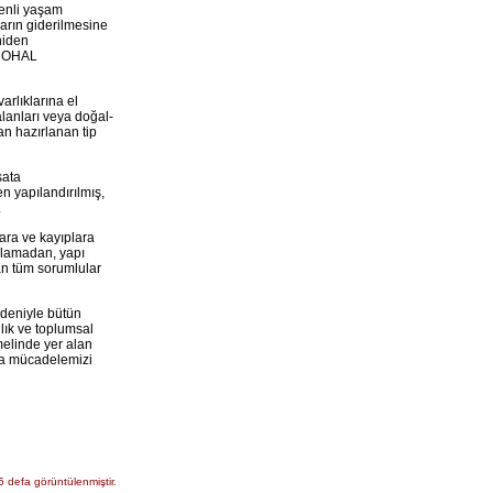
venli yaşam
ların giderilmesine
niden
r. OHAL
arlıklarına el
alanları veya doğal-
an hazırlanan tip
sata
n yapılandırılmış,
.
ara ve kayıplara
anlamadan, yapı
an tüm sorumlular
deniyle bütün
lık ve toplumsal
melinde yer alan
nda mücadelemizi
5 defa görüntülenmiştir.