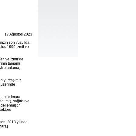
17 Ağustos 2023
emizin son yüzyılda
stos 1999 İzmit ve
an ve İzmir’de
rının tamamı
lı planlama,
n yurttaşımız
n üzerinde
alanlar imara
dilmiş, sağlıklı ve
gellenmiştir.
sektöre
men; 2018 yılında
nmaraş