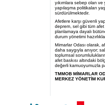
yıkımlara sebep olan ve y
yapılaşma politikaları y
sürdürülmektedir.
Afetlere karşı güvenli ya
deprem, sel gibi tüm afet 
planlamaya dayalı bütüncü
durum yönetimi hazırlıkl
Mimarlar Odası olarak, af
daha saygıyla anıyor; s
toplumsal sorumluluklarım
afet baskısı altındaki bö
değerli kamuoyumuzla pa
TMMOB MİMARLAR OD
MERKEZ YÖNETİM KU