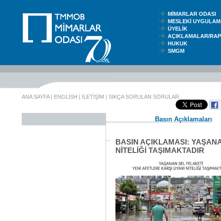
MİMARLAR ODASI
MESLEKİ UYGUL
ÜYELİK
AÇIKLAMALAR/RA
HUKUK
SMGM
ANA SAYFA
|
ENGLISH
|
İLETİŞİM
|
SIKÇA SORULAN SORULAR
Basın Açıklamaları
BASIN AÇIKLAMASI: YAŞANA
NİTELİĞİ TAŞIMAKTADIR