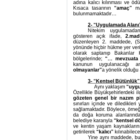
adına kalıcı kılınması ve öd
Kısaca tasarının
“amaç”
ma
bulunmamaktadır…
2- “Uygulamada Alanı
Nitekim uygulamada
gösteren açık ifade,
2.mad
düzenleyen 2. maddede, (Sİ
yönünde hiçbir hükme yer veri
olarak saptanıp Bakanlar 
bölgelerinde;
“… mevzuata 
kanunun uygulanacağı a
olmayanlar”
a yönelik olduğu 
3- “Kentsel Bütünlük”
Aynı yaklaşım
“uyg
Özellikle Büyükşehirlerdeki i
gözeten genel bir nazım pl
sınırları içinde ve diledikleri 
sağlamaktadır. Böylece, örneğ
da doğa koruma alanlarında
belediye kararıyla
“kentsel 
ve kentin yaşam kaynakların
getirilerek
“kalıcı”
kılınabilecek
Yine aynı maddede, bu 