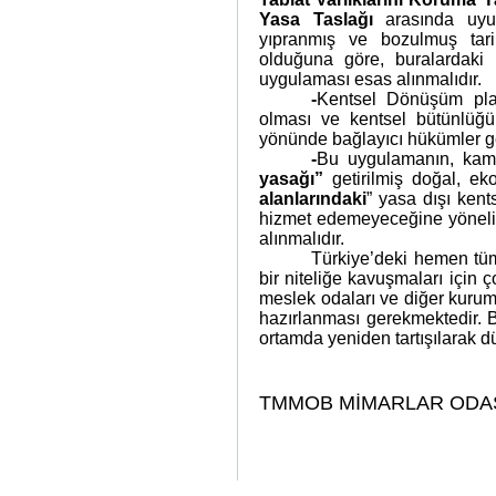
Yasa Taslağı
arasında uyu
yıpranmış ve bozulmuş tarih
olduğuna göre, buralardaki
uygulaması esas alınmalıdır.
-
Kentsel Dönüşüm pla
olması ve kentsel bütünlüğ
yönünde bağlayıcı hükümler get
-
Bu uygulamanın, kamu
yasağı”
getirilmiş doğal, ek
alanlarındaki
” yasa dışı ken
hizmet edemeyeceğine yönelik 
alınmalıdır.
Türkiye’deki hemen tüm 
bir niteliğe kavuşmaları için ç
meslek odaları ve diğer kuruml
hazırlanması gerekmektedir. Bu
ortamda yeniden tartışılarak d
TMMOB MİMARLAR ODA