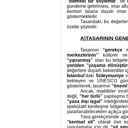
“bilimsel bir söylemle”
ve 
gündeme getirilmesi, imar afl
kentsel talana dayalı imar
göstermektedir.
Tasarıdaki, bu değerle
özetle şöyledir:
A)TASARININ GEN
Tasarının
“gerekçe 
merkezlerinin”
kültürel ve 
“yıpranmış”
olan bu bölgeler
yeniden “yaşama dönüştür
değerlere duyarlı beklentiler 
İstanbul
’daki
Süleymaniye
v
bekleyen ve UNESCO günd
gösterilerek, tasarının
“önemi
Ancak, maddeler incel
değil,
“her türlü”
yapılaşma bö
“yasa dışı işgal”
niteliğinde
spekülatif kentleşme bölgeler
yararlanabilecekleri açıkça gö
Yasa gerekçesinde ağır
“kentsel sit”
olarak ilan ed
uygulamalar için de
“sit sını