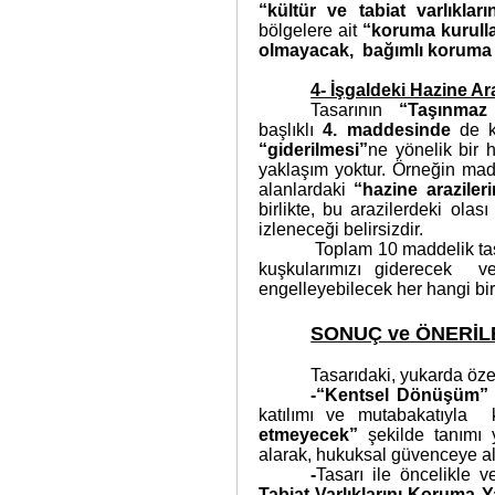
“kültür ve tabiat varlıkl
bölgelere ait
“koruma kurulla
olmayacak,
bağımlı koruma 
4- İşgaldeki Hazine Ar
Tasarının
“Taşınmaz 
başlıklı
4. maddesinde
de ka
“giderilmesi”
ne yönelik bir 
yaklaşım yoktur. Örneğin mad
alanlardaki
“hazine arazileri
birlikte, bu arazilerdeki ola
izleneceği belirsizdir.
Toplam 10 maddelik tas
kuşkularımızı giderecek
v
engelleyebilecek her hangi bi
SONUÇ ve ÖNERİL
Tasarıdaki, yukarda özet
-“Kentsel Dönüşüm”
katılımı ve mutabakatıyla
etmeyecek”
şekilde tanımı 
alarak, hukuksal güvenceye al
-
Tasarı ile öncelikle
Tabiat Varlıklarını Koruma Y