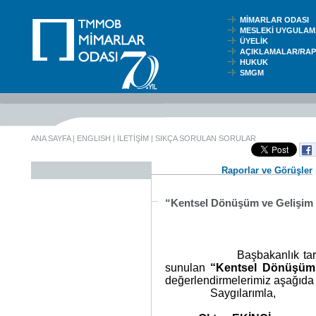
MİMARLAR ODASI
MESLEKİ UYGUL
ÜYELİK
AÇIKLAMALAR/RA
HUKUK
SMGM
ANA SAYFA
|
ENGLISH
|
İLETİŞİM
|
SIKÇA SORULAN SORULAR
Raporlar ve Görüşler
“Kentsel Dönüşüm ve Gelişim 
Başbakanlık ta
sunulan
“Kentsel Dönüşüm 
değerlendirmelerimiz aşağıda i
Saygılarımla,