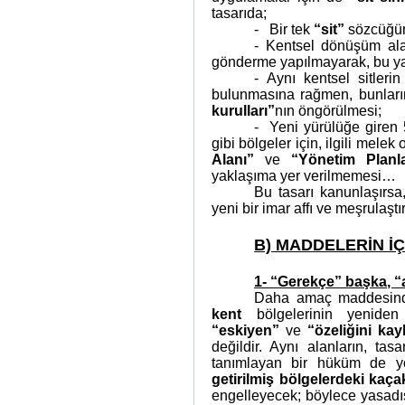
tasarıda;
-
Bir tek
“sit”
sözcüğünü
- Kentsel dönüşüm ala
gönderme yapılmayarak, bu y
- Aynı kentsel sitler
bulunmasına rağmen, bunlar
kurulları”
nın öngörülmesi;
-
Yeni yürülüğe giren
gibi bölgeler için, ilgili melek
Alanı”
ve
“Yönetim Planla
yaklaşıma yer verilmemesi…
Bu tasarı kanunlaşırsa,
yeni bir imar affı ve meşrulaş
B) MADDELERİN İÇ
1- “Gerekçe” başka, 
Daha amaç maddesind
kent
bölgelerinin yeniden
“eskiyen”
ve
“özeliğini ka
değildir. Aynı alanların, ta
tanımlayan bir hüküm de y
getirilmiş bölgelerdeki kaç
engelleyecek; böylece yasadış