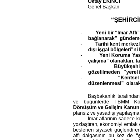
Oktay EKİNCİ
Genel Başkan
“ŞEHİRCİ
-
Yeni bir “İmar Affı
bağlanarak”
gündemd
-
Tarihi kent merkezl
dışı işgal bölgeleri”ni
-
Yeni Koruma Yasa
çalışma” olanakları, ta
-
Büyükşehi
gözetilmeden
“yerel 
-
“Kentse
düzenlenmesi”
olara
Başbakanlık tarafından
ve bugünlerde TBMM Kom
Dönüşüm ve Gelişim Kanunu
plansız ve yasadışı yapılaşm
İmar aflarının sadece ke
yozlaştıran, ekonomiyi emlak 
beslenen siyaseti güçlendiren 
affı dalgasının bu kez de
“