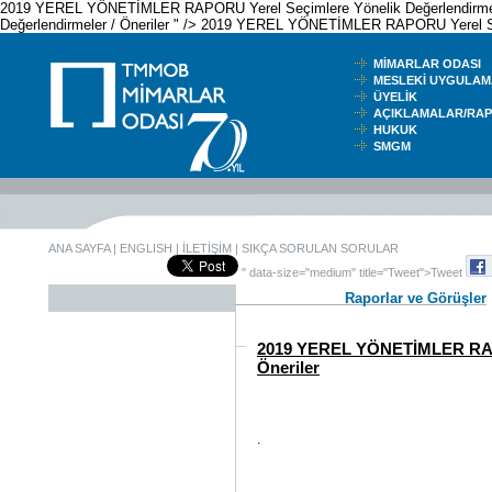
2019 YEREL YÖNETİMLER RAPORU Yerel Seçimlere Yönelik Değerlendirmele
Değerlendirmeler / Öneriler " />
2019 YEREL YÖNETİMLER RAPORU Yerel Seçiml
MİMARLAR ODASI
MESLEKİ UYGUL
ÜYELİK
AÇIKLAMALAR/RA
HUKUK
SMGM
ANA SAYFA
|
ENGLISH
|
İLETİŞİM
|
SIKÇA SORULAN SORULAR
" data-size="medium" title="Tweet">Tweet
Raporlar ve Görüşler
2019 YEREL YÖNETİMLER RAPOR
Öneriler
.