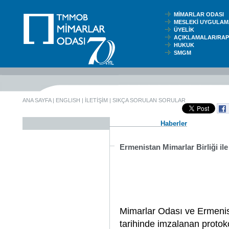
MİMARLAR ODASI
MESLEKİ UYGUL
ÜYELİK
AÇIKLAMALAR/RA
HUKUK
SMGM
ANA SAYFA
|
ENGLISH
|
İLETİŞİM
|
SIKÇA SORULAN SORULAR
Haberler
Ermenistan Mimarlar Birliği ile
Mimarlar Odası ve Ermenis
tarihinde imzalanan protoko