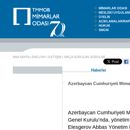
MİMARLAR ODASI
MESLEKİ UYGUL
ÜYELİK
AÇIKLAMALAR/RA
HUKUK
SMGM
ANA SAYFA
|
ENGLISH
|
İLETİŞİM
|
SIKÇA SORULAN SORULAR
Haberler
Azerbaycan Cumhuriyeti Mimarl
Azerbaycan Cumhuriyeti Mim
Genel Kurulu’nda, yönetim 
Elesgerov Abbas Yönetim K