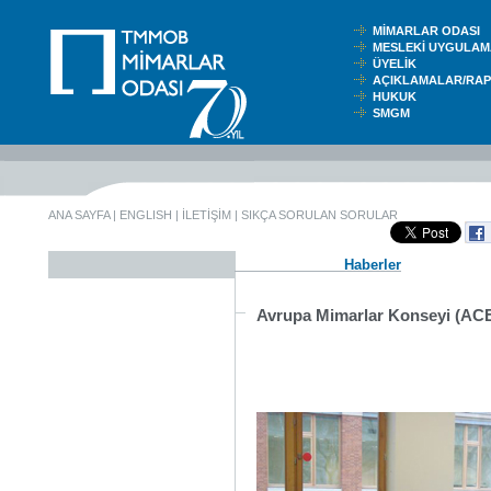
MİMARLAR ODASI
MESLEKİ UYGUL
ÜYELİK
AÇIKLAMALAR/RA
HUKUK
SMGM
ANA SAYFA
|
ENGLISH
|
İLETİŞİM
|
SIKÇA SORULAN SORULAR
Haberler
Avrupa Mimarlar Konseyi (ACE)