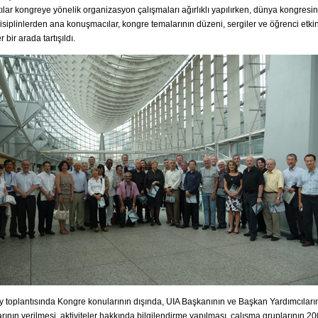
tılar kongreye yönelik organizasyon çalışmaları ağırlıklı yapılırken, dünya kongresi
 disiplinlerden ana konuşmacılar, kongre temalarının düzeni, sergiler ve öğrenci etkin
r bir arada tartışıldı.
 toplantısında Kongre konularının dışında, UIA Başkanının ve Başkan Yardımcılar
arının verilmesi, aktiviteler hakkında bilgilendirme yapılması, çalışma gruplarının