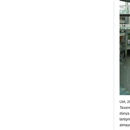
UIA, 2
Tasarı
dünya 
tartışm
almayı