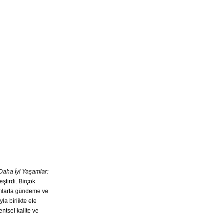
 Daha İyi Yaşamlar:
ştirdi. Birçok
ımlarla gündeme ve
la birlikte ele
ntsel kalite ve