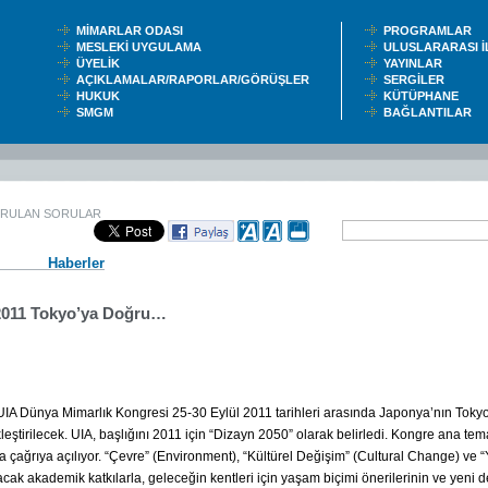
MİMARLAR ODASI
PROGRAMLAR
MESLEKİ UYGULAMA
ULUSLARARASI 
ÜYELİK
YAYINLAR
AÇIKLAMALAR/RAPORLAR/GÖRÜŞLER
SERGİLER
HUKUK
KÜTÜPHANE
SMGM
BAĞLANTILAR
ORULAN SORULAR
Haberler
2011 Tokyo’ya Doğru…
UIA Dünya Mimarlık Kongresi 25-30 Eylül 2011 tarihleri arasında Japonya’nın Toky
leştirilecek. UIA, başlığını 2011 için “Dizayn 2050” olarak belirledi. Kongre ana temas
ta çağrıya açılıyor. “Çevre” (Environment), “Kültürel Değişim” (Cultural Change) ve “
cak akademik katkılarla, geleceğin kentleri için yaşam biçimi önerilerinin ve yeni d