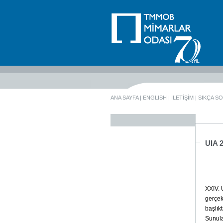
ANA SAYFA
|
ENGLISH
|
İLETİŞİM
|
SIKÇA S
UIA 
XXIV. 
gerçek
başlık
Sunula