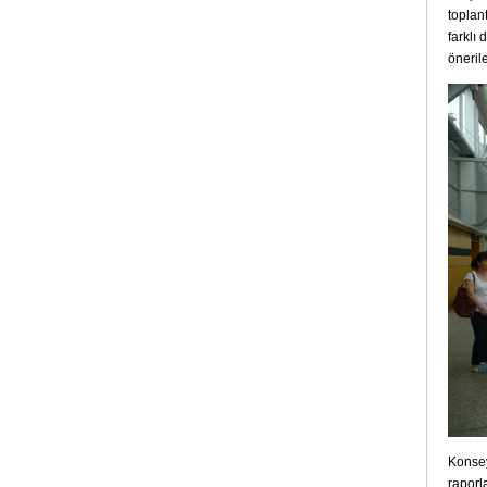
toplan
farklı
önerile
Konsey
raporl