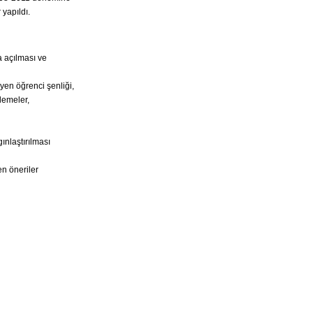
 yapıldı.
a açılması ve
yen öğrenci şenliği,
lemeler,
ınlaştırılması
en öneriler