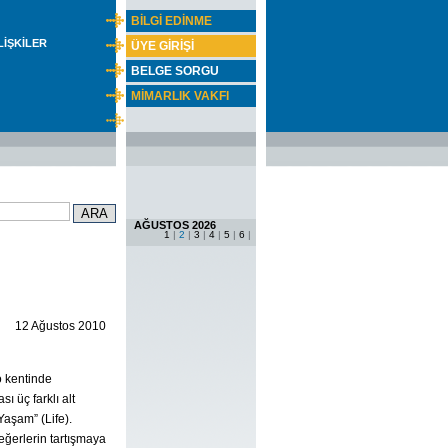
BİLGİ EDİNME
İLİŞKİLER
ÜYE GİRİŞİ
BELGE SORGU
MİMARLIK VAKFI
AĞUSTOS 2026
1
|
2
|
3
|
4
|
5
|
6
|
12 Ağustos 2010
o kentinde
ı üç farklı alt
Yaşam” (Life).
eğerlerin tartışmaya