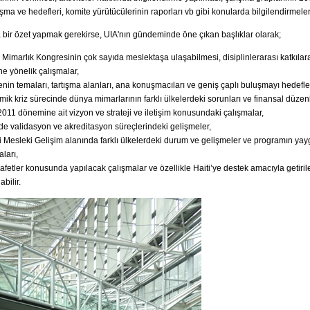
lışma ve hedefleri, komite yürütücülerinin raporları vb gibi konularda bilgilendirmeler
 bir özet yapmak gerekirse, UIA'nın gündeminde öne çıkan başlıklar olarak;
Mimarlık Kongresinin çok sayıda meslektaşa ulaşabilmesi, disiplinlerarası katkılar
ine yönelik çalışmalar,
nin temaları, tartışma alanları, ana konuşmacıları ve geniş çaplı buluşmayı hedefle
ik kriz sürecinde dünya mimarlarının farklı ülkelerdeki sorunları ve finansal düzen
011 dönemine ait vizyon ve strateji ve iletişim konusundaki çalışmalar,
de validasyon ve akreditasyon süreçlerindeki gelişmeler,
i Mesleki Gelişim alanında farklı ülkelerdeki durum ve gelişmeler ve programın yayg
aları,
afetler konusunda yapılacak çalışmalar ve özellikle Haiti’ye destek amacıyla getiril
abilir.