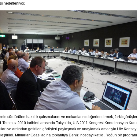
sı hedefleniyor.
nin sürdürülen hazırlık çalışmalarını ve mekanlarını değerlendirmek, farklı görüşl
1 Temmuz 2010 tarihleri arasında Tokyo’da, UIA 2011 Kongresi Koordinasyon Kurul
tıları ve ardından getirilen görüşleri paylaşmak ve onaylamak amacıyla UIA Konsey 
leştirildi. Mimarlar Odası adına toplantıya Deniz İncedayı katıldı. Yoğun bir progra