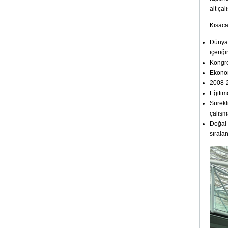
ait ça
Kısaca
Dünya 
içeriğ
Kongre
Ekonom
2008-2
Eğitim
Sürekl
çalışm
Doğal 
sıralan