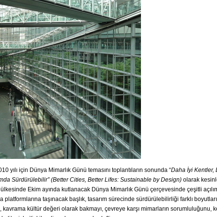
010 yılı için Dünya Mimarlık Günü temasını toplantıların sonunda “
Daha İyi Kentler,
mda Sürdürülebilir” (Better Cities, Better Lifes: Sustainable by Design)
olarak kesinle
ülkesinde Ekim ayında kutlanacak Dünya Mimarlık Günü çerçevesinde çeşitli açıl
a platformlarına taşınacak başlık, tasarım sürecinde sürdürülebilirliği farklı boyutlarıy
, kavrama kültür değeri olarak bakmayı, çevreye karşı mimarların sorumluluğunu, ke