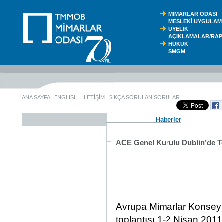
MİMARLAR ODASI
MESLEKİ UYGUL
ÜYELİK
AÇIKLAMALAR/RA
HUKUK
SMGM
ANA SAYFA
|
ENGLISH
|
İLETİŞİM
|
SIKÇA SORULAN SORULAR
Haberler
ACE Genel Kurulu Dublin’de T
Avrupa Mimarlar Konseyi’
toplantısı 1-2 Nisan 2011