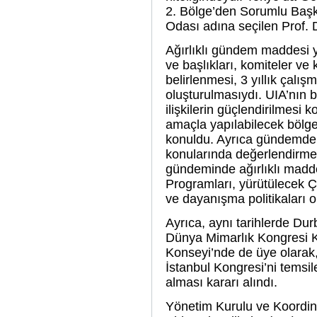
2. Bölge’den Sorumlu Başk
Odası adına seçilen Prof. D
Ağırlıklı gündem maddesi 
ve başlıkları, komiteler ve
belirlenmesi, 3 yıllık çalış
oluşturulmasıydı. UIA’nın 
ilişkilerin güçlendirilmesi
amaçla yapılabilecek bölge
konuldu. Ayrıca gündemde 
konularında değerlendirmeler
gündeminde ağırlıklı madd
Programları, yürütülecek Ça
ve dayanışma politikaları o
Ayrıca, aynı tarihlerde Du
Dünya Mimarlık Kongresi 
Konseyi’nde de üye olarak
İstanbul Kongresi’ni temsi
alması kararı alındı.
Yönetim Kurulu ve Koordin