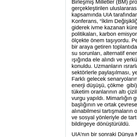
Birleşmiş Milletler (BM) p
gerçekleştirilen uluslarar
kapsamında UIA tarafından 
Konferans, “İklim Değişikli
giderek ivme kazanan kürese
politikaları, karbon emisyo
ölçekte önem taşıyordu. Pe
bir araya getiren toplantıd
su sorunları, alternatif ene
ışığında ele alındı ve yerk
konuldu. Uzmanların ısrarla 
sektörlerle paylaşılması, ye
Farklı gelecek senaryoları
enerji düşüşü, çökme gibi) 
tüketim oranlarının altı çiz
vurgu yapıldı. Mimarlığın 
başlığının ve ortak çevres
alınabilmesi tartışmaların 
ve sosyal yönleriyle de tar
bildirgeye dönüştürüldü.
UIA’nın bir sonraki Dünya 