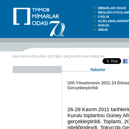
MİMARLAR ODASI
MESLEKİ UYGUL
ÜYELİK
AÇIKLAMALAR/RA
HUKUK
SMGM
ANA SAYFA
|
ENGLISH
|
İLETİŞİM
|
SIKÇA SORULAN SORULAR
Haberler
UIA Yönetiminin 2011-14 Dönem
Gerçekleştirildi
26-28 Kasım 2011 tarihleri
Kurulu toplantısı Güney Af
gerçekleştirildi. Toplantı,
niteliğindeydi. Tokyo’da Ge