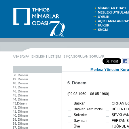
MİMARLAR ODASI
MESLEKİ UYGUL
ÜYELİK
AÇIKLAMALAR/RA
HUKUK
SMGM
ANA SAYFA
|
ENGLISH
|
İLETİŞİM
|
SIKÇA SORULAN SORULAR
Merkez Yönetim Kuru
50. Dönem
49. Dönem
6. Dönem
48. Dönem
47. Dönem
46. Dönem
(02.03.1960 – 06.05.1960)
45. Dönem
44. Dönem
Başkan
ORHAN B
43.Dönem
42. Dönem
Başkan Yardımcısı
BÜLENT 
41. Dönem
Sekreter
ŞEVKİ VAN
40. Dönem
39. Dönem
Sayman
FERZAN 
38. Dönem
Üye
TUĞRUL 
37. Dönem