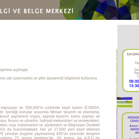
şimine açılmıştır.
ıcı adı (username) ve şifre (pasword) bilgilerini kullanınız.
ı kapsayan ve 500,000’in üzerinde kayıt içeren ICONDA,
nıdır. İçerdiği konular arasında Mimari tasarım ve planlama,
e konut yapılarının inşası, yapısal tasarım, kamu yapıları ve
ması, finans ve yönetim, hafriyat mekanikleri ve jeoteknikleri,
mleri, inşa malzemeleri ve yöntemleri ve Bilgisayar Destekli
) da bulunmaktadır. Her yıl 27,000 yeni kayıt eklenen
976 yılından bugüne yayınlanmış 400’ün üzerinde derginin
rgilerin 75 tanesi İngiltere’de, 60 tanesi ise A.B.D.’de