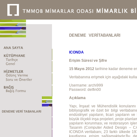
DENEME VERİTABANLARI
ICONDA
Erişim Süresi ve Şifre
15 Mayıs 2012
tarihine kadar deneme eri
Veritabanına erişmek için aşağıdaki kullan
Username: archi999
Password: delfin00
Açıklama
Yapı, İnşaat ve Mühendislik konuların
bibliyografik ve özet bir bilgi veritaba
endüstriyel yapıların, ticari yapıların v
büyük ölçekli inşa projeleri, proje planla
yapıların korunması, ve restorasyon işle
Tasarım (Computer Aided Design – CAD
ICONDA veritabanı, 23 farklı ülkede 1
kayıtlarına erişim sağlamaktadır.Bu de