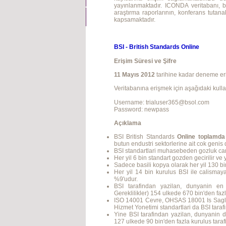
yayınlanmaktadır. ICONDA veritabanı, bu 
araştırma raporlarının, konferans tutanak
kapsamaktadır.
BSI - British Standards Online
Erişim Süresi ve Şifre
11 Mayıs 2012
tarihine kadar deneme eri
Veritabanına erişmek için aşağıdaki kullan
Username:
trialuser365@bsol.com
Password: newpass
Açıklama
BSI British Standards
Online toplamda 
butun endustri sektorlerine ait cok genis di
BSI standartlari muhasebeden gozluk ca
Her yil 6 bin standart gozden gecirilir ve 
Sadece basili kopya olarak her yil 130 bi
Her yil 14 bin kurulus BSI ile calismay
%9'udur.
BSI tarafindan yazilan, dunyanin en
Gereklilikler) 154 ulkede 670 bin'den fazl
ISO 14001 Cevre, OHSAS 18001 Is Saglig
Hizmet Yonetimi standartlari da BSI tarafi
Yine BSI tarafindan yazilan, dunyanin d
127 ulkede 90 bin'den fazla kurulus taraf