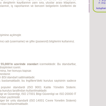
dergilerin kayıtlarının yanı sıra, uluslar arası kitapların,
larının, iş raporlarının ve benzeri belgelerin özetlerini de
şimine açılmıştır.
ıcı adı (username) ve şifre (pasword) bilgilerini kullanınız.
55,000'in uzerinde standart
icermektedir. Bu standartlar,
siplinleri iceriri.
mina, her konuyu kapsar.
yenilenir.
n BSI standart satilmaktadir.
a baslamaktadir, bu Ingiltere'deki kurulus sayisinin sadece
 populer standardi (ISO 9001 Kalite Yönetim Sistemi.
a kurulus tarafindan kullanilmaktadir.
i ve Güvenligi, ISO 27001 Bilgi Güvenligi ve ISO 20000 IT
ndan yazilmistir.
iger bir unlu standarti (ISO 14001 Cevre Yonetim Sistemi)
indan kullanilmaktadir.