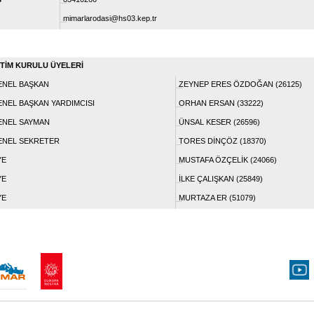
mimarlarodasi@hs03.kep.tr
TİM KURULU ÜYELERİ
EL BAŞKAN
ZEYNEP ERES ÖZDOĞAN (26125)
L BAŞKAN YARDIMCISI
ORHAN ERSAN (33222)
EL SAYMAN
ÜNSAL KESER (26596)
EL SEKRETER
TORES DİNÇÖZ (18370)
E
MUSTAFA ÖZÇELİK (24066)
E
İLKE ÇALIŞKAN (25849)
E
MURTAZA ER (51079)