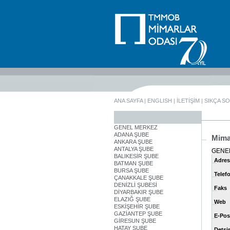
ANA SAYFA
|
ENGLISH
|
İLETİŞİM
|
SIKÇA S
GENEL MERKEZ
ADANA ŞUBE
Mima
ANKARA ŞUBE
ANTALYA ŞUBE
GENE
BALIKESİR ŞUBE
Adres
BATMAN ŞUBE
BURSA ŞUBE
Telef
ÇANAKKALE ŞUBE
DENİZLİ ŞUBESİ
Faks
DİYARBAKIR ŞUBE
ELAZIĞ ŞUBE
Web
ESKİŞEHİR ŞUBE
GAZİANTEP ŞUBE
E-Pos
GİRESUN ŞUBE
HATAY ŞUBE
Detsi