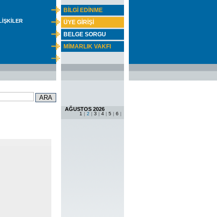
BİLGİ EDİNME
İLİŞKİLER
ÜYE GİRİŞİ
BELGE SORGU
MİMARLIK VAKFI
AĞUSTOS 2026
1
|
2
|
3
|
4
|
5
|
6
|