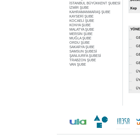
İSTANBUL BÜYÜKKENT ŞUBESİ
İZMİR ŞUBE
Kep
KAHRAMANMARAŞ ŞUBE
KAYSERİ ŞUBE
KOCAELİ ŞUBE
KONYA ŞUBE
YÖNE
MALATYA ŞUBE
MERSİN ŞUBE
GEN
MUĞLA ŞUBE
ORDU ŞUBE
GENE
SAKARYA ŞUBE
SAMSUN ŞUBESİ
GEN
ŞANLIURFA ŞUBESİ
TRABZON ŞUBE
GEN
VAN ŞUBE
ÜY
ÜY
ÜY