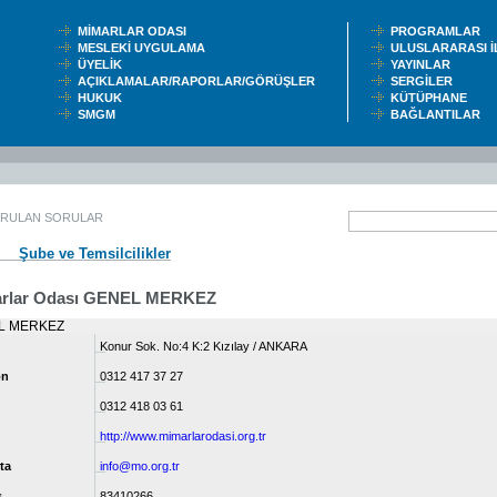
MİMARLAR ODASI
PROGRAMLAR
MESLEKİ UYGULAMA
ULUSLARARASI 
ÜYELİK
YAYINLAR
AÇIKLAMALAR/RAPORLAR/GÖRÜŞLER
SERGİLER
HUKUK
KÜTÜPHANE
SMGM
BAĞLANTILAR
ORULAN SORULAR
Şube ve Temsilcilikler
rlar Odası GENEL MERKEZ
L MERKEZ
Konur Sok. No:4 K:2 Kızılay / ANKARA
on
0312 417 37 27
0312 418 03 61
http://www.mimarlarodasi.org.tr
ta
info@mo.org.tr
s
83410266