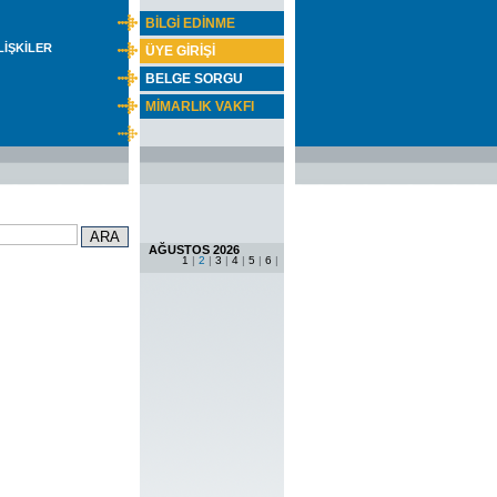
BİLGİ EDİNME
İLİŞKİLER
ÜYE GİRİŞİ
BELGE SORGU
MİMARLIK VAKFI
AĞUSTOS 2026
1
|
2
|
3
|
4
|
5
|
6
|