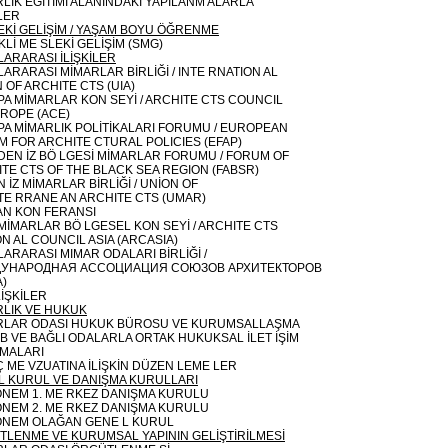
LIK EĞİTİMİ ALANINDAKİ YAPILANM ALARLA
İLER
Kİ GELİŞİM / YAŞAM BOYU ÖĞRENME
Lİ ME SLEKİ GELİŞİM (SMG)
ARARASI İLİŞKİLER
ARARASI MİMARLAR BİRLİĞİ / INTE RNATION AL
 OF ARCHITE CTS (UIA)
A MİMARLAR KON SEYİ / ARCHITE CTS COUNCIL
ROPE (ACE)
A MİMARLIK POLİTİKALARI FORUMU / EUROPEAN
 FOR ARCHITE CTURAL POLICIES (EFAP)
EN İZ BÖ LGESİ MİMARLAR FORUMU / FORUM OF
TE CTS OF THE BLACK SEA REGION (FABSR)
 İZ MİMARLAR BİRLİĞİ / UNİON OF
TE RRANE AN ARCHITE CTS (UMAR)
AN KON FERANSI
MİMARLAR BÖ LGESEL KON SEYİ / ARCHITE CTS
N AL COUNCIL ASIA (ARCASIA)
ARARASI MIMAR ODALARI BİRLİĞİ /
УНАРОДНАЯ АССОЦИАЦИЯ СОЮЗОВ АРХИТЕКТОРОВ
)
İLİŞKİLER
RLIK VE HUKUK
RLAR ODASI HUKUK BÜROSU VE KURUMSALLAŞMA
 VE BAĞLI ODALARLA ORTAK HUKUKSAL İLET İŞİM
ŞMALARI
Ç ME VZUATINA İLİŞKİN DÜZEN LEME LER
L KURUL VE DANIŞMA KURULLARI
ÖNEM 1. ME RKEZ DANIŞMA KURULU
ÖNEM 2. ME RKEZ DANIŞMA KURULU
DÖNEM OLAĞAN GENE L KURUL
LENME VE KURUMSAL YAPININ GELİŞTİRİLMESİ