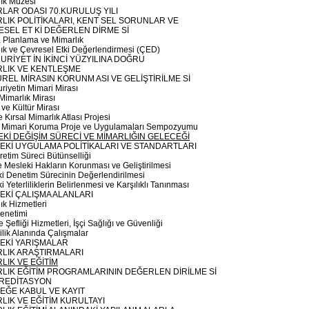
ık Müzesi
LAR ODASI 70.KURULUŞ YILI
LIK POLİTİKALARI, KENT SEL SORUNLAR VE
SEL ET Kİ DEĞERLEN DİRME Sİ
r, Planlama ve Mimarlık
ık ve Çevresel Etki Değerlendirmesi (ÇED)
RİYET İN İKİNCİ YÜZYILINA DOĞRU
RLIK VE KENTLEŞME
REL MİRASIN KORUNM ASI VE GELİŞTİRİLME Sİ
iyetin Mimari Mirası
 Mimarlık Mirası
 ve Kültür Mirası
e Kırsal Mimarlık Atlası Projesi
l Mimari Koruma Proje ve Uygulamaları Sempozyumu
Kİ DEĞİŞİM SÜRECİ VE MİMARLIĞIN GELECEĞİ
EKİ UYGULAMA POLİTİKALARI VE STANDARTLARI
retim Süreci Bütünselliği
ve Mesleki Hakların Korunması ve Geliştirilmesi
i Denetim Sürecinin Değerlendirilmesi
i Yeterliliklerin Belirlenmesi ve Karşılıklı Tanınması
EKİ ÇALIŞMA ALANLARI
ık Hizmetleri
enetimi
 Şefliği Hizmetleri, İşçi Sağlığı ve Güvenliği
şilik Alanında Çalışmalar
EKİ YARIŞMALAR
LIK ARAŞTIRMALARI
LIK VE EĞİTİM
LIK EĞİTİM PROGRAMLARININ DEĞERLEN DİRİLME Sİ
KREDİTASYON
EĞE KABUL VE KAYIT
LIK VE EĞİTİM KURULTAYI