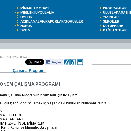
MİMARLAR ODASI
PROGRAMLAR
MESLEKİ UYGULAMA
ULUSLARARASI 
ÜYELİK
YAYINLAR
AÇIKLAMALAR/RAPORLAR/GÖRÜŞLER
SERGİLER
HUKUK
KÜTÜPHANE
SMGM
BAĞLANTILAR
ORULAN SORULAR
Çalışma Programı
 DÖNEM ÇALIŞMA PROGRAMI
nem Çalışma Programı’nın tam hali için
tıklayınız.
ilgili içeriği görüntülemek için aşağıdaki başlıkları kullanabilirsiniz.
Ş
MA İLKELERİ
MA ALANLARI
M HİZMETİNDE MİMARLIK
r, Kent, Kültür ve Mimarlık Buluşmaları