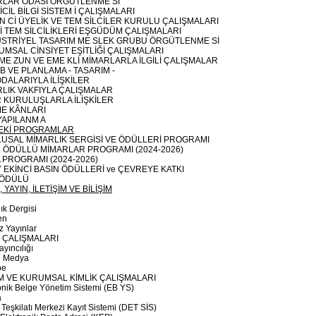
RLAR ODASI ÖRGÜTLENME Sİ
İCİL BİLGİ SİSTEM İ ÇALIŞMALARI
 Cİ ÜYELİK VE TEM SİLCİLER KURULU ÇALIŞMALARI
İ TEM SİLCİLİKLERİ EŞGÜDÜM ÇALIŞMALARI
ÜSTRİYEL TASARIM ME SLEK GRUBU ÖRGÜTLENME Sİ
UMSAL CİNSİYET EŞİTLİĞİ ÇALIŞMALARI
 ME ZUN VE EME KLİ MİMARLARLA İLGİLİ ÇALIŞMALAR
 VE PLANLAMA - TASARIM -
ODALARIYLA İLİŞKİLER
LIK VAKFIYLA ÇALIŞMALAR
 KURULUŞLARLA İLİŞKİLER
ME KÂNLARI
YAPILANM A
EKİ PROGRAMLAR
LUSAL MİMARLIK SERGİSİ VE ÖDÜLLERİ PROGRAMI
 ÖDÜLLÜ MİMARLAR PROGRAMI (2024-2026)
 PROGRAMI (2024-2026)
 EKİNCİ BASIN ÖDÜLLERİ ve ÇEVREYE KATKI
 ÖDÜLÜ
 YAYIN, İLETİŞİM VE BİLİŞİM
ık Dergisi
en
z Yayınlar
 ÇALIŞMALARI
yıncılığı
l Medya
be
İM VE KURUMSAL KİMLİK ÇALIŞMALARI
onik Belge Yönetim Sistemi (EB YS)
a
 Teşkilatı Merkezi Kayıt Sistemi (DET SİS)