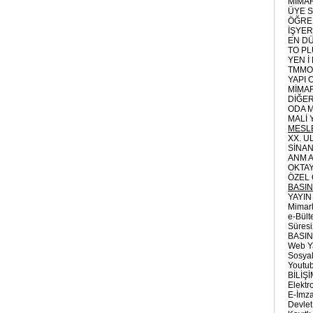
MİMA
ÜYE S
ÖĞREN
İŞYER
EN D
TO PL
YEN İ
TMMOB
YAPI 
MİMAR
DİĞER
ODA 
MALİ 
MESL
XX. U
SİNAN
ANM A
OKTAY
ÖZEL
BASIN,
YAYIN
Mimarl
e-Bült
Süresi
BASIN
Web Ya
Sosya
Youtu
BİLİŞ
Elektr
E-İmz
Devlet