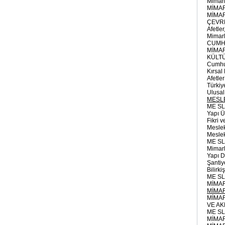
Mimarl
MİMAR
MİMAR
ÇEVRE
Afetle
Mimarl
CUMHU
MİMA
KÜLTÜ
Cumhur
Kırsal
Afetler
Türkiy
Ulusa
MESLE
ME SL
Yapı Ü
Fikri 
Meslek
Meslek
ME SL
Mimarl
Yapı D
Şantiye
Bilirki
ME SL
MİMAR
MİMAR
MİMAR
VE A
ME SL
MİMAR