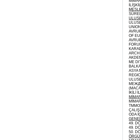
MİMAR
İLİŞK
MESLE
SÜREK
ULUSL
ULUSL
UNION
AVRUP
OF EU
AVRUP
FORUM
KARAD
ARCHI
AKDEN
ME DI
BALK
ASYA 
REGIO
ULUSL
МЕЖД
(MACA
İKİLİ 
MİMA
MİMA
TMMOB
ÇALI
ODA İ
GENE
49. D
49. D
50. 
ÖRGÜT