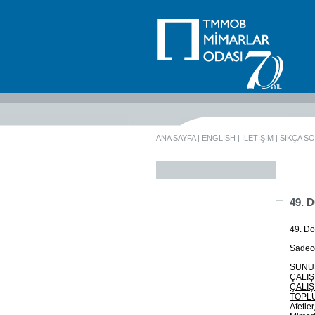
ANA SAYFA
|
ENGLISH
|
İLETİŞİM
|
SIKÇA S
49.
49. Dö
Sadece 
SUNU
ÇALIŞ
ÇALIŞ
TOPLU
Afetle